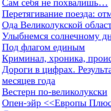
Сам себя не похвалишь…
Перетягивание поезда: от
Ода Великолукской облас
Улыбнемся солнечному д
Под флагом единым
Криминал, хроника, прои
Дороги в цифрах. Резуль
месяцев года
Вестерн по-великолукски
Опен-эйр <<Европы Плюс>