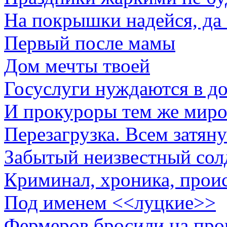
На покрышки надейся, да
Первый после мамы
Дом мечты твоей
Госуслуги нуждаются в д
И прокуроры тем же мир
Перезагрузка. Всем затяну
Забытый неизвестный со
Криминал, хроника, прои
Под именем <<луцкие>>
Фермеров бросили на про