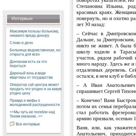
Степановна Ильина, ро
красивых краях. Женщина 
повернуть, но и охотно ра
Интервью
лет 30 назад:
Максимум пользы больному,
– Сейчас в Дмитровском
никакого вреда донору
Дальше, за Дмитровским, 
Слово и дело
никто не живет. А была б
Больница ведомственная, но
школу ходили в Тарасы,
открыта для всех
участок, рядом рабочий 
Дончанам есть за что
много народу. Здесь же и 
бороться
отдаленных деревень. Се
Дареный конь в виде
остался, в нем клуб и библ
квартиры от государства
– А Иван Анатольевич
Оператор call-центра может
продать что угодно и за какую
спрашивает Сергей Тихоно
угодно цену
– Конечно! Ваня Быстров
Правда и мифы о
молодежной распущенности
потом их семья перебрала
стал работать фрезеров
<<Мы чуть не погибли над
Тихим океаном...>>
армию призвали, осенью 1
Все интервью
Ваня, или, как уважите
Анатольевич, приходит