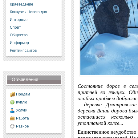
Краеведение
Конкурсы Нового дня
Интервью
Спорт
Общество
Информер
Рейтинг сайтов
Объявления
Состояние дорог в сел
притчей во языцех. Одн
Продам
особых проблем добралис
Куплю
– деревни Дмитровское
деревни Ваши дорога был
Услуги
оставшиеся несколько
Работа
утоптанной колее...
Разное
Единственное неудобство 
поворотах указателей. Но