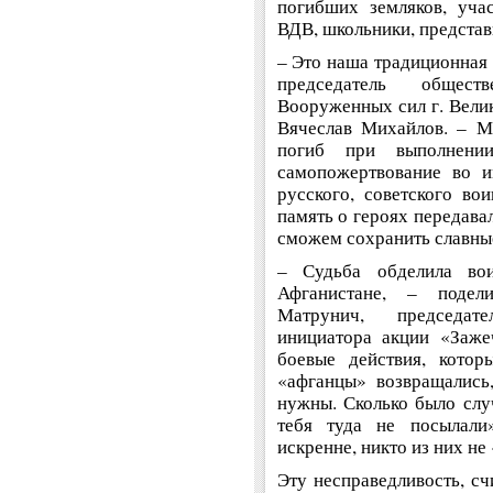
погибших земляков, уча
ВДВ, школьники, представ
– Это наша традиционная 
председатель общест
Вооруженных сил г. Вели
Вячеслав Михайлов. – М
погиб при выполнени
самопожертвование во и
русского, советского во
память о героях передава
сможем сохранить славны
– Судьба обделила во
Афганистане, – поде
Матрунич, председате
инициатора акции «Заже
боевые действия, котор
«афганцы» возвращались
нужны. Сколько было слу
тебя туда не посылал
искренне, никто из них не
Эту несправедливость, сч