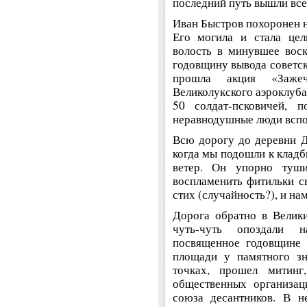
последний путь вышли все
Иван Быстров похоронен н
Его могила и стала це
волость в минувшее воск
годовщину вывода советск
прошла акция «Заже
Великолукского аэроклуба 
50 солдат-псковичей, п
неравнодушные люди вспо
Всю дорогу до деревни Д
когда мы подошли к клад
ветер. Он упорно туши
воспламенить фитильки св
стих (случайность?), и на
Дорога обратно в Велик
чуть-чуть опоздали 
посвященное годовщине 
площади у памятного зн
точках, прошел митинг
общественных организац
союза десантников. В н