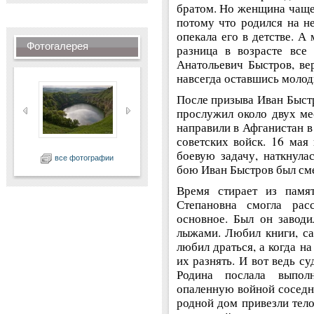
братом. Но женщина чаще
потому что родился на не
опекала его в детстве. А
Фотогалерея
разница в возрасте все
Анатольевич Быстров, ве
навсегда оставшись мол
После призыва Иван Быстр
прослужил около двух ме
направили в Афганистан в
советских войск. 16 мая
боевую задачу, наткнула
все фотографии
бою Иван Быстров был сме
Время стирает из памя
Степановна смогла рас
основное. Был он заводи
лыжами. Любил книги, са
любил драться, а когда на
их разнять. И вот ведь с
Родина послала выпол
опаленную войной соседню
родной дом привезли тел