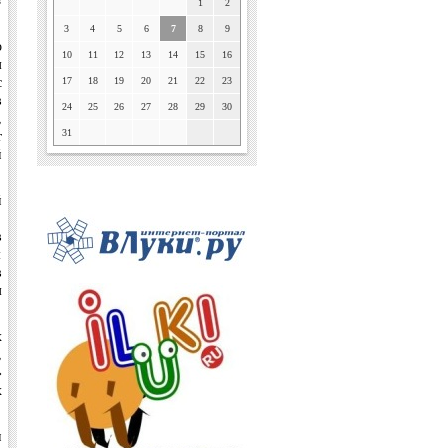
1
2
3
4
5
6
7
8
9
о
10
11
12
13
14
15
16
м
с
17
18
19
20
21
22
23
в
24
25
26
27
28
29
30
,
т
31
й
й
.
в
м
в
м
х
,
»
х
и