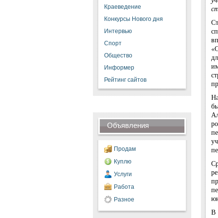
Краеведение
ст
Конкурсы Нового дня
Ст
сп
Интервью
в
Спорт
«С
Общество
дл
и
Информер
с
Рейтинг сайтов
пр
На
б
А
ро
Объявления
пе
у
пе
Продам
Куплю
Ср
ре
Услуги
п
Работа
пе
юн
Разное
В 