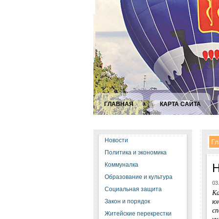
ГЛАВНАЯ
КАРТА САЙТА
Новости
Гл
Политика и экономика
Коммуналка
Н
Образование и культура
03
Социальная защита
Ка
юн
Закон и порядок
с
Житейские перекрестки
уч