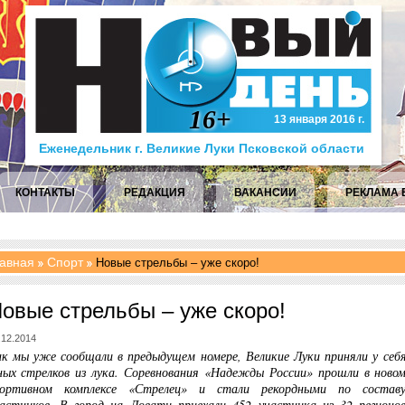
16+
13 января 2016 г.
Еженедельник г. Великие Луки Псковской области
КОНТАКТЫ
РЕДАКЦИЯ
ВАКАНСИИ
РЕКЛАМА 
авная
Спорт
Новые стрельбы – уже скоро!
овые стрельбы – уже скоро!
.12.2014
к мы уже сообщали в предыдущем номере, Великие Луки приняли у себ
ых стрелков из лука. Соревнования «Надежды России» прошли в ново
портивном комплексе «Стрелец» и стали рекордными по состав
астников. В город на Ловати приехали 452 участника из 32 регионо