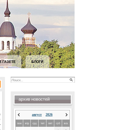
В ГАЗЕТЕ
БЛОГИ
архив новостей
я
август
2026
м
пон
втр
срд
чет
пят
суб
вск
у
в