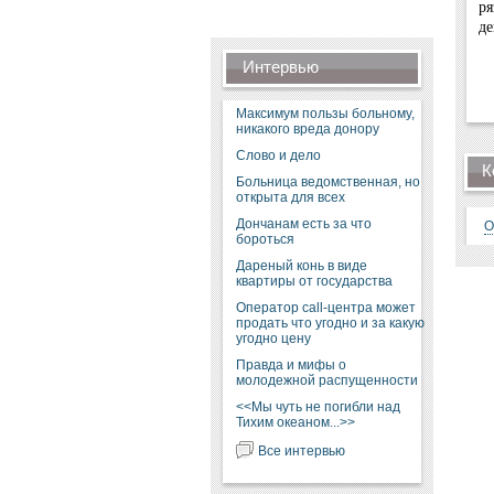
ря
де
Интервью
Максимум пользы больному,
никакого вреда донору
Слово и дело
К
Больница ведомственная, но
открыта для всех
Дончанам есть за что
О
бороться
Дареный конь в виде
квартиры от государства
Оператор call-центра может
продать что угодно и за какую
угодно цену
Правда и мифы о
молодежной распущенности
<<Мы чуть не погибли над
Тихим океаном...>>
Все интервью