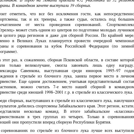
раны. В командном зачете выступали 39 сборных.
оит отметить, что все без исключения гости, как непосредственн
ортсмены, так и их тренеры, а также судьи, остались под больши
печатлением от места проведения соревнований. Спорткомплек
трелец» может стать одним из центров по подготовке молодых лучнико
я целого ряда регионов и даже для сборной России. По крайней мере
менно в Великих Луках планируется провести очередной чемпиона
траны и соревнования за кубок Российской Федерации (по зимне
ограмме).
 этот раз, к сожалению, сборная Псковской области, в составе которо
ыли только великолучане, смогла завоевать лишь одну награду
лександра Савенкова, выступавшая среди юниорок 1995–97 годо
ждения в стрельбе из блочного лука, заняла первое место в лично
рвенстве. Еще одним достижением, учитывая представительный соста
частников, можно считать 7-е место нашей сборной в командно
рвенстве среди юношей 1998–2001 г.р. в стрельбе из классического лука.
еди сборных, выступавших в стрельбе из классического лука, наилучши
зультатов добились спортсмены Забайкальского края. Этот регион, кстати
редставляли несколько команд. В итоге забайкальские «классики
рвенствовали в трех группах из четырех. Только в соревнования
ошей они пропустили вперед сборную Республики Бурятия.
соревнованиях по стрельбе из блочного лука лучше всех выступил