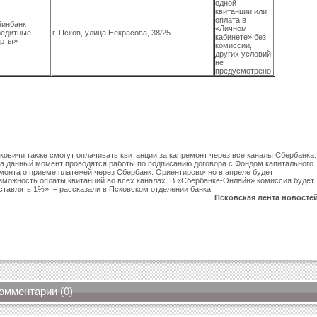
одной
квитанции или
оплата в
Бинбанк
«Личном
редитные
г. Псков, улица Некрасова, 38/25
кабинете» без
арты»
комиссии,
других условий
не
предусмотрено.
ковичи также смогут оплачивать квитанции за капремонт через все каналы Сбербанка.
а данный момент проводятся работы по подписанию договора с Фондом капитального
монта о приеме платежей через Сбербанк. Ориентировочно в апреле будет
зможность оплаты квитанций во всех каналах. В «Сбербанке-Онлайн» комиссия будет
ставлять 1%», – рассказали в Псковском отделении банка.
Псковская лента новосте
омментарии (0)