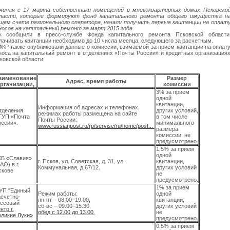
чиная с 17 марта собственники помещений в многоквартирных домах Псковско
ласти, которые формируют фонд капитального ремонта общего имущества н
щем счете регионального оператора, начали получать первые квитанции на оплат
носов на капитальный ремонт за март 2015 года.
к сообщили в пресс-службе Фонда капитального ремонта Псковской области
лачивать квитанции необходимо до 10 числа месяца, следующего за расчетным.
ФКР также опубликовали данные о комиссии, взимаемой за прием квитанции на оплат
носа на капитальный ремонт в отделениях «Почты России» и кредитных организация
ковской области.
аименование
Размер
Адрес, время работы
рганизации,
комиссии
3% за прием
одной
квитанции,
Информация об адресах и телефонах,
тделения
других условий,
режимах работы размещена на сайте
ГУП «Почта
в том числе
Почты России:
ссии».
минимального
www.russianpost.ru/rp/servise/ru/home/post...
размера
комиссии, не
предусмотрено.
1,5% за прием
одной
КБ «Славия»
г. Псков, ул. Советская, д. 31, ул.
квитанции,
АО) в г.
Коммунальная, д.67/12.
других условий
скове
не
предусмотрено.
1% за прием
УП "Единый
Режим работы:
одной
счетно-
пн-пт – 08.00–19.00,
квитанции,
ассовый
сб-вс – 09.00–15.30,
других условий
нтр г.
обед с 12.00 до 13.00.
не
еликие Луки»
предусмотрено.
0,5% за прием