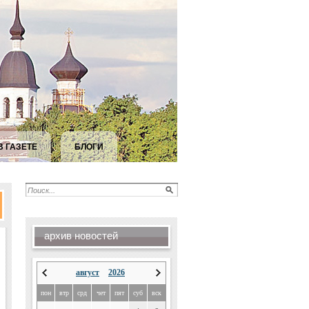
В ГАЗЕТЕ
БЛОГИ
архив новостей
август
2026
пон
втр
срд
чет
пят
суб
вск