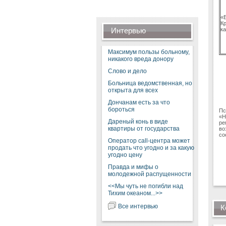
«
К
Интервью
к
Максимум пользы больному,
никакого вреда донору
Слово и дело
Больница ведомственная, но
открыта для всех
Дончанам есть за что
бороться
Пс
«Н
Дареный конь в виде
ре
квартиры от государства
во
со
Оператор call-центра может
продать что угодно и за какую
угодно цену
Правда и мифы о
молодежной распущенности
<<Мы чуть не погибли над
Тихим океаном...>>
Все интервью
К