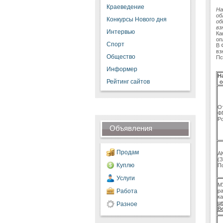
Краеведение
На
об
Конкурсы Нового дня
об
вз
Интервью
Ка
оп
Спорт
В 
вз
Общество
Пс
Информер
Н
Рейтинг сайтов
о
О
Ф
Ро
Объявления
Продам
А
(З
Куплю
П
Услуги
М
Работа
ра
к
це
Разное
В