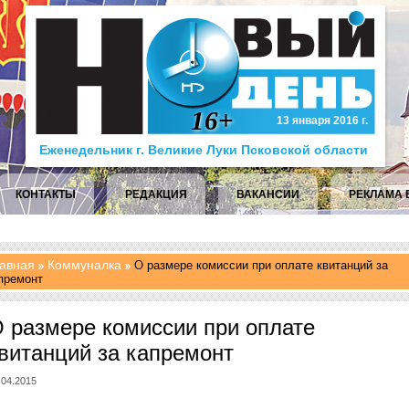
16+
13 января 2016 г.
Еженедельник г. Великие Луки Псковской области
КОНТАКТЫ
РЕДАКЦИЯ
ВАКАНСИИ
РЕКЛАМА 
авная
Коммуналка
О размере комиссии при оплате квитанций за
премонт
 размере комиссии при оплате
витанций за капремонт
.04.2015