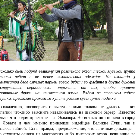
сколько дней подряд великолучан развлекала экзотической музыкой групп
олодых ребят в не менее экзотических одеждах. На площади 
амтеатра двое смуглых парней вовсю дудели во флейты и другие духовы
нструменты, периодически отрываясь от них, чтобы пропет
епонятные фразы на неизвестном языке. Рядом за столиком сидел
вушка, предлагая прохожим купить разные сувенирные поделки.
 сожалению, поговорить с выступавшими толком не удалось — вс
пытки что-либо выяснить наталкивались на языковой барьер. Известн
лько, что родом приезжие – из Эквадора. Но вот как они попали в горо
а Ловати и чем именно привлекли индейцев Великие Луки, так 
талось тайной. Есть, правда, предположение, что латиноамериканцы 
о студенты одного из московских либо питерских вузов, решившие в