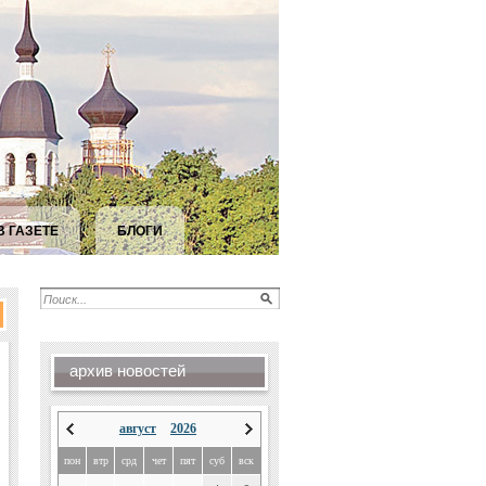
В ГАЗЕТЕ
БЛОГИ
архив новостей
август
2026
пон
втр
срд
чет
пят
суб
вск