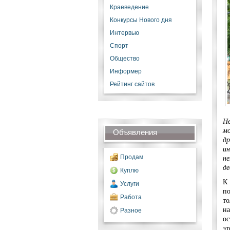
Краеведение
Конкурсы Нового дня
Интервью
Спорт
Общество
Информер
Рейтинг сайтов
Не
м
Объявления
др
и
н
Продам
де
Куплю
К
Услуги
по
Работа
то
н
Разное
ос
эт