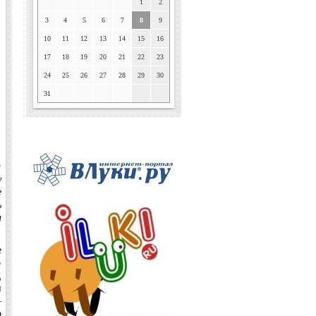
1
2
3
4
5
6
7
8
9
10
11
12
13
14
15
16
17
18
19
20
21
22
23
24
25
26
27
28
29
30
31
а
у
е
ь
а
е
о
д
и
–
о