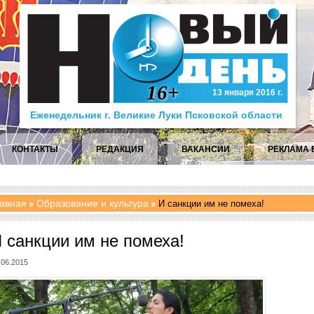
16+
13 января 2016 г.
Еженедельник г. Великие Луки Псковской области
КОНТАКТЫ
РЕДАКЦИЯ
ВАКАНСИИ
РЕКЛАМА 
авная
Образование и культура
И санкции им не помеха!
 санкции им не помеха!
.06.2015