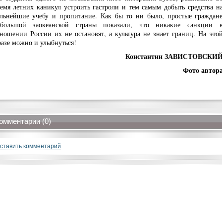
емя летних каникул устроить гастроли и тем самым добыть средства н
льнейшие учебу и пропитание. Как бы то ни было, простые граждан
ебольшой заокеанской страны показали, что никакие санкции 
ношении России их не остановят, а культура не знает границ. На это
азе можно и улыбнуться!
Константин ЗАВИСТОВСКИ
Фото автор
омментарии (0)
ставить комментарий