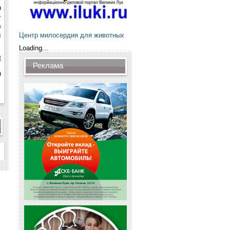
а
е
в
й
Центр милосердия для животных
Loading...
Й
Реклама
а