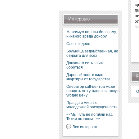
вр
да
н
Интервью
от
фр
Максимум пользы больному,
никакого вреда донору
Слово и дело
Больница ведомственная, но
открыта для всех
Дончанам есть за что
бороться
Дареный конь в виде
К
квартиры от государства
Оператор call-центра может
продать что угодно и за какую
О
угодно цену
Правда и мифы о
молодежной распущенности
<<Мы чуть не погибли над
Тихим океаном...>>
Все интервью