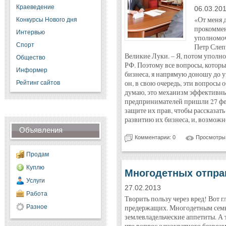
Краеведение
06.03.20
«От меня д
Конкурсы Нового дня
прокоммен
Интервью
уполномоч
Спорт
Петр Слепч
Великие Луки. – Я, потом уполн
Общество
РФ. Поэтому все вопросы, которы
Информер
бизнеса, я напрямую доношу до 
он, в свою очередь, эти вопросы 
Рейтинг сайтов
думаю, это механизм эффективны
предпринимателей пришли 27 фе
защите их прав, чтобы рассказат
развитию их бизнеса, и, возможн
Объявления
Комментарии: 0
Просмотры:
Продам
Куплю
Многодетных отправ
Услуги
27.02.2013
Работа
Творить пользу через вред! Вот 
Разное
предержащих. Многодетным сем
землевладельческие аппетиты. А т