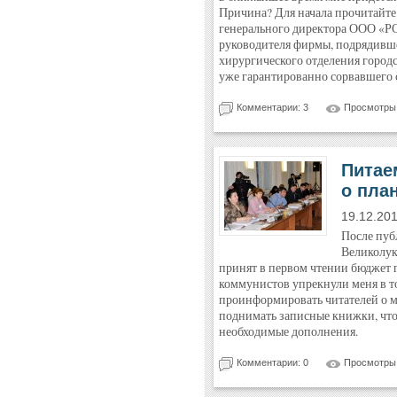
Причина? Для начала прочитайте
генерального директора ООО «РС
руководителя фирмы, подрядивш
хирургического отделения городс
уже гарантированно сорвавшего 
Комментарии: 3
Просмотры:
Питае
о пла
19.12.20
После пуб
Великолук
принят в первом чтении бюджет г
коммунистов упрекнули меня в то
проинформировать читателей о м
поднимать записные книжки, чтоб
необходимые дополнения.
Комментарии: 0
Просмотры: