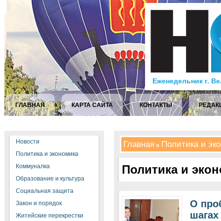
Еженедельник г. В
ГЛАВНАЯ
КАРТА САЙТА
КОНТАКТЫ
РЕДАК
Новости
Главная
Политика и эк
Политика и экономика
Коммуналка
Политика и эко
Образование и культура
Социальная защита
О про
Закон и порядок
шагах
Житейские перекрестки