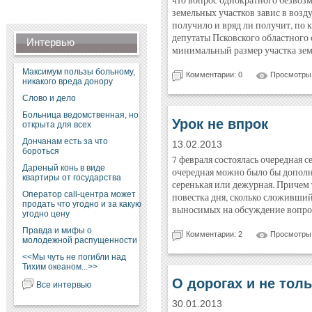
что вопрос однократного безвозм
земельных участков завис в возд
получило и вряд ли получит, по 
депутаты Псковского областного
Интервью
минимальный размер участка зем
Максимум пользы больному,
Комментарии: 0
Просмотры:
никакого вреда донору
Слово и дело
Больница ведомственная, но
Урок не впрок
открыта для всех
Дончанам есть за что
13.02.2013
бороться
7 февраля состоялась очередная 
Дареный конь в виде
очередная можно было бы дополн
квартиры от государства
серенькая или дежурная. Причем т
Оператор call-центра может
повестка дня, сколько сложивший
продать что угодно и за какую
выносимых на обсуждение вопро
угодно цену
Правда и мифы о
Комментарии: 2
Просмотры:
молодежной распущенности
<<Мы чуть не погибли над
Тихим океаном...>>
О дорогах и не тол
Все интервью
30.01.2013