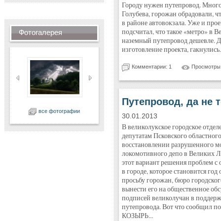
Городу нужен путепровод. Много 
Голубева, горожан обрадовали, ч
в районе автовокзала. Уже и прое
подсчитал, что такое «метро» в 
Фотогалерея
наземный путепровод дешевле. Д
изготовление проекта, гакнулись.
Комментарии: 1
Просмотры:
Путепровод, да не т
все фотографии
30.01.2013
В великолукское городское отде
депутатам Псковского областного
восстановлении разрушенного мо
локомотивного депо в Великих 
этот вариант решения проблем с
в городе, которое становится год
просьбу горожан, бюро городско
вынести его на общественное обс
подписей великолучан в поддерж
путепровода. Вот что сообщил по
КОЗЫРЬ...