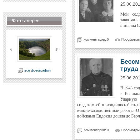
25.06.20
Мой солд
закончил
Фотогалерея
Зинаида Сп
Комментарии: 0
Просмотры:
Бессм
труда
все фотографии
25.06.20
В 1943 го
в Великол
Ударную 
солдатом, ей приходилось быть 
всякие хозяйственные работы. О
войсками Евдокия дошла до Берли
Комментарии: 0
Просмотры: