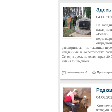
Здесь
04.06.20
На западн
назад поя
«Велес» 
перезахор
очередн
расширилось – поисковики перен
найденных в окрестностях рас
Сегодня здесь покоится прах 20
имена лишь двоих.
Комментарии: 0
Просмотры:
Редка
04.06.20
Удивитель
которую 