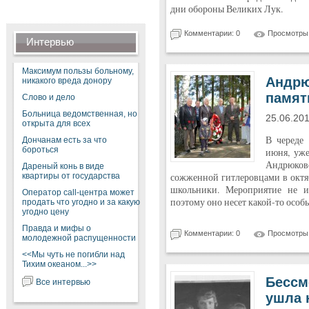
дни обороны Великих Лук.
Комментарии: 0
Просмотры:
Интервью
Максимум пользы больному,
Андрю
никакого вреда донору
памят
Слово и дело
Больница ведомственная, но
25.06.20
открыта для всех
В череде
Дончанам есть за что
бороться
июня, уже
Андрюково
Дареный конь в виде
квартиры от государства
сожженной гитлеровцами в октя
школьники. Мероприятие не и
Оператор call-центра может
поэтому оно несет какой-то осо
продать что угодно и за какую
угодно цену
Правда и мифы о
Комментарии: 0
Просмотры:
молодежной распущенности
<<Мы чуть не погибли над
Тихим океаном...>>
Бессм
Все интервью
ушла 