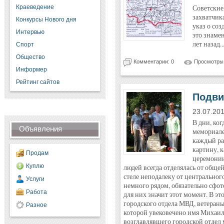
Краеведение
Советские
захватчик
Конкурсы Нового дня
указ о со
Интервью
это знамен
лет назад..
Спорт
Общество
Комментарии: 0
Просмотры:
Информер
Рейтинг сайтов
Подви
23.07.20
В дни, ко
Объявления
мемориале
каждый ра
картину, 
Продам
церемонии
Куплю
людей всегда отделялась от обще
стеле неподалеку от центральног
Услуги
немного рядом, обязательно сфот
Работа
для них значит этот момент. В э
городского отдела МВД, ветераны
Разное
которой увековечено имя Михаила
возглавлявшего городской отдел