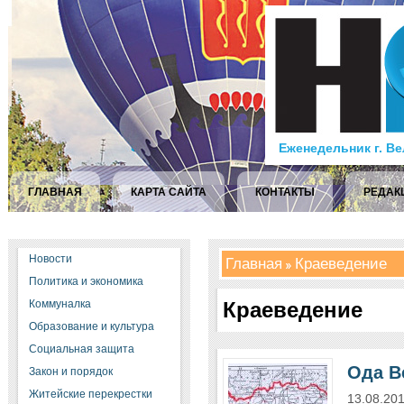
Еженедельник г. В
ГЛАВНАЯ
КАРТА САЙТА
КОНТАКТЫ
РЕДАК
Новости
Главная
Краеведение
Политика и экономика
Коммуналка
Краеведение
Образование и культура
Социальная защита
Ода В
Закон и порядок
Житейские перекрестки
13.08.20