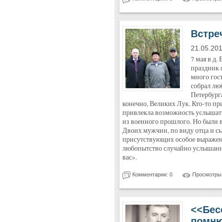
Встре
21.05.20
7 мая в д.
праздник 
много гос
собрал лю
Петербурга
конечно, Великих Лук. Кто-то пр
привлекла возможность услышать
из военного прошлого. Но были в
Двоих мужчин, по виду отца и с
присутствующих особое выражени
любопытство случайно услышанна
вас».
Комментарии: 0
Просмотры:
<<Бес
помню