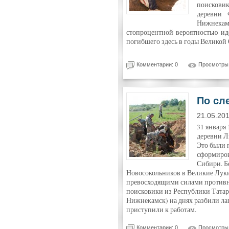
поисковик
деревни 
Нижнека
стопроцентной вероятностью ид
погибшего здесь в годы Великой
Комментарии: 0
Просмотры:
По сл
21.05.20
31 января
деревни Л
Это были 
сформиров
Сибири. Б
Новосокольников в Великие Луки.
превосходящими силами противни
поисковики из Республики Татарст
Нижнекамск) на днях разбили лаг
приступили к работам.
Комментарии: 0
Просмотры: