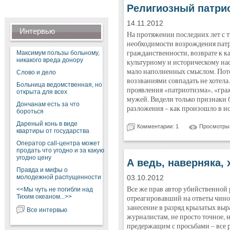
Религиозный патрио
14.11.2012
Интервью
На протяжении последних лет с т
необходимости возрождения патр
гражданственности, возврате к к
Максимум пользы больному,
никакого вреда донору
культурному и историческому на
мало наполненных смыслом. Пото
Слово и дело
воззваниями совпадать не хотела.
Больница ведомственная, но
проявления «патриотизма», «гра
открыта для всех
мужей. Видели только признаки б
Дончанам есть за что
разложения – как произошло в ис
бороться
Дареный конь в виде
Комментарии: 1
Просмотры:
квартиры от государства
Оператор call-центра может
продать что угодно и за какую
угодно цену
А ведь, наверняка,
Правда и мифы о
молодежной распущенности
03.10.2012
Все же прав автор убийственной р
<<Мы чуть не погибли над
Тихим океаном...>>
отреагировавший на ответы чинов
занесение в разряд крылатых выр
Все интервью
журналистам, не просто точное, н
предержащим с просьбами – все р