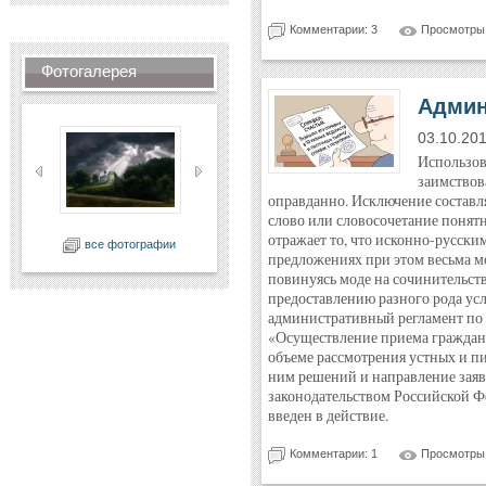
Комментарии: 3
Просмотры:
Фотогалерея
Админ
03.10.20
Использов
заимствов
оправданно. Исключение составл
слово или словосочетание понятн
отражает то, что исконно-русски
все фотографии
предложениях при этом весьма м
повинуясь моде на сочинительст
предоставлению разного рода усл
административный регламент по
«Осуществление приема граждан,
объеме рассмотрения устных и п
ним решений и направление заяв
законодательством Российской Ф
введен в действие.
Комментарии: 1
Просмотры: