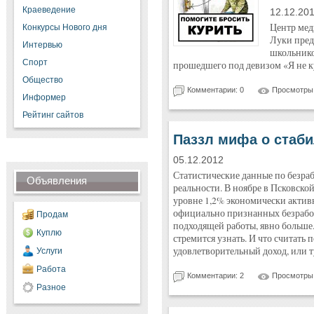
Краеведение
12.12.20
Центр мед
Конкурсы Нового дня
Луки пред
Интервью
школьнико
Спорт
прошедшего под девизом «Я не ку
Общество
Комментарии: 0
Просмотры:
Информер
Рейтинг сайтов
Паззл мифа о стаб
05.12.2012
Статистические данные по безраб
Объявления
реальности. В ноябре в Псковско
уровне 1,2% экономически активн
официально признанных безрабо
Продам
подходящей работы, явно больше.
Куплю
стремится узнать. И что считать 
удовлетворительный доход, или т
Услуги
Работа
Комментарии: 2
Просмотры:
Разное