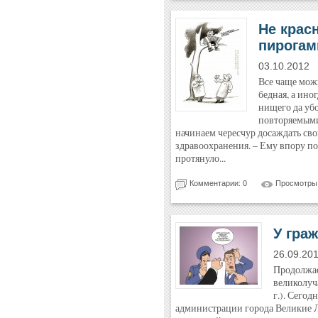
Не красн
пирогам
03.10.2012
Все чаще мож
бедная, а ино
нищего да убо
повторяемыми
начинаем чересчур досаждать св
здравоохранения. – Ему впору по
протянуло...
Комментарии: 0
Просмотры:
У гра
26.09.20
Продолжае
великолуча
г.). Сегод
администрации города Великие Л