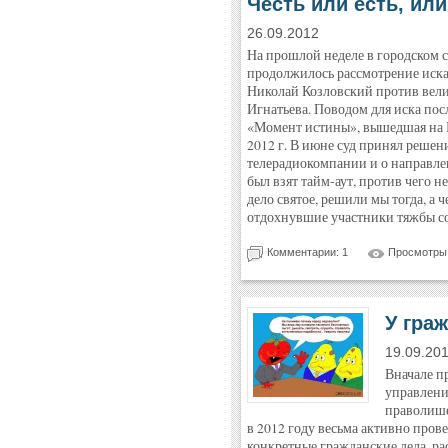
Честь или есть, или
26.09.2012
На прошлой неделе в городском с
продолжилось рассмотрение иска 
Николай Козловский против вел
Игнатьева. Поводом для иска пос
«Момент истины», вышедшая на П
2012 г. В июне суд принял решен
телерадиокомпании и о направле
был взят тайм-аут, против чего н
дело святое, решили мы тогда, а 
отдохнувшие участники тяжбы соб
Комментарии: 1
Просмотры:
У гра
19.09.20
Вначале пр
управлени
праволише
в 2012 году весьма активно пров
конкретные гражданские дела, р