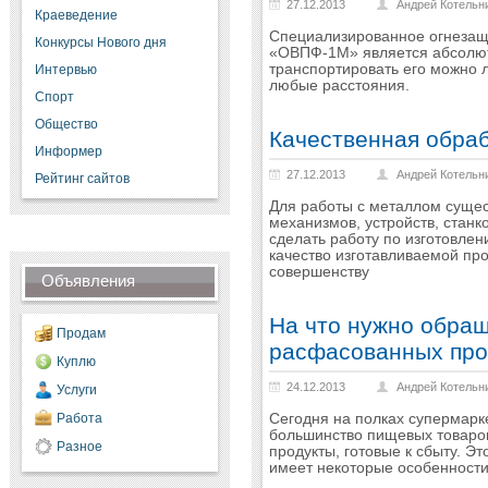
27.12.2013
Андрей Котельн
Краеведение
Специализированное огнезащ
Конкурсы Нового дня
«ОВПФ-1М» является абсолютн
транспортировать его можно
Интервью
любые расстояния.
Спорт
Общество
Качественная обраб
Информер
27.12.2013
Андрей Котельн
Рейтинг сайтов
Для работы с металлом сущес
механизмов, устройств, станк
сделать работу по изготовлен
качество изготавливаемой пр
совершенству
Объявления
На что нужно обращ
Продам
расфасованных про
Куплю
24.12.2013
Андрей Котельн
Услуги
Работа
Сегодня на полках супермарк
большинство пищевых товаро
Разное
продукты, готовые к сбыту. Э
имеет некоторые особенности,