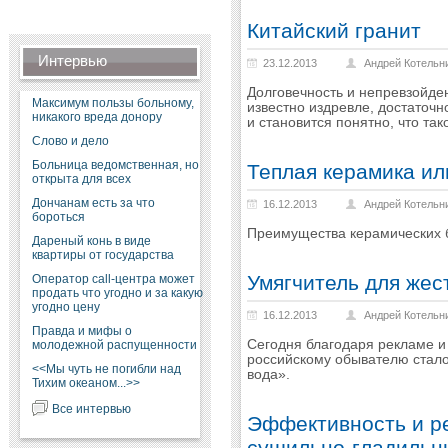
Китайский гранит
Интервью
23.12.2013
Андрей Котельн
Долговечность и непревзойден
Максимум пользы больному,
известно издревле, достаточн
никакого вреда донору
и становится понятно, что та
Слово и дело
Больница ведомственная, но
Теплая керамика ил
открыта для всех
Дончанам есть за что
16.12.2013
Андрей Котельн
бороться
Преимущества керамических б
Дареный конь в виде
квартиры от государства
Умягчитель для жес
Оператор call-центра может
продать что угодно и за какую
угодно цену
16.12.2013
Андрей Котельн
Правда и мифы о
Сегодня благодаря рекламе и
молодежной распущенности
российскому обывателю стало
<<Мы чуть не погибли над
вода».
Тихим океаном...>>
Все интервью
Эффективность и р
сушильно-гладильн