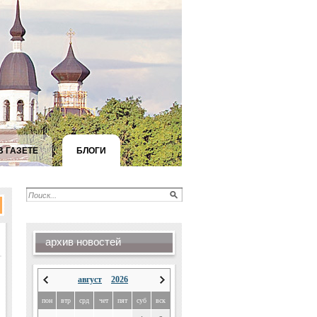
В ГАЗЕТЕ
БЛОГИ
архив новостей
август
2026
пон
втр
срд
чет
пят
суб
вск