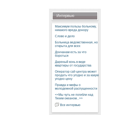
Интервью
Максимум пользы больному,
никакого вреда донору
Слово и дело
Больница ведомственная, но
открыта для всех
Дончанам есть за что
бороться
Дареный конь в виде
квартиры от государства
Оператор call-центра может
продать что угодно и за какую
угодно цену
Правда и мифы о
молодежной распущенности
<<Мы чуть не погибли над
Тихим океаном...>>
Все интервью