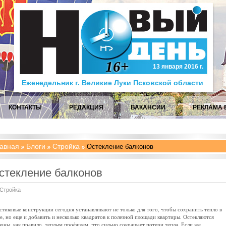
16+
13 января 2016 г.
Еженедельник г. Великие Луки Псковской области
КОНТАКТЫ
РЕДАКЦИЯ
ВАКАНСИИ
РЕКЛАМА 
авная
Блоги
Стройка
Остекление балконов
стекление балконов
Стройка
стиковые конструкции сегодня устанавливают не только для того, чтобы сохранить тепло в
е, но еще и добавить и несколько квадратов к полезной площади квартиры. Остекляются
коны, как правило, теплым профилем, что сильно сокращает потери тепла. Если же