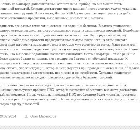
ановить на мансарде дополнительный отопительный прибор, то она может стать
ноценной комнатой. Сегодня достаточно много компаний предоставляет услуги установки
стиковых конструкций. В частности, Фирма VEKA уже давно ассоциируется у людей с
ококачественными профилями, выполненными из пластика и металла.
одня есть две разные технологии остекления лоджий и балконов. В рамках технологии
одного остекления специалисты устанавливают рамы из алюминиевых профилей. Подобные
струкции отличаются особой долговечностью и легкостью. Непосредственно перед
тажом необходимо провести предварительные замеры, после чего из алюминиевого
филя надо изготовить каркасные рамы, в которые уже вставляются стекла. Чаще всего люди
азывают изготовление раздвижных рам, а также сооружение выносного подоконника. Стоит
етить, что выносной подоконник позволяет сэкономить место в квартире – такое решение
более целесообразно применять для расширения балконов с небольшой площадью. К
имуществам холодного остекления можно отнести его относительно невысокую стоимость.
лову сказать, что конструкции, которые используются при проведении остекления, обладают
окими показателями долговечности, прочности и огнестойкости. Холодная технология
екления великолепно подходит практически для любых балконов и лоджий.
рой технологией остекления лоджий является теплое остекление. Для данного типа
екления используются профили ПВХ, которые позволяют обеспечить в комнате достаточно
лый микроклимат. После установки профилей ПВХ необходимо будет утеплить простенки
 оконной рамой, граничащие с улицей. На последнем этапе монтажа нужно будет провести
товую отделку плоскостей.
20.02.2014
Олег Мартюшов