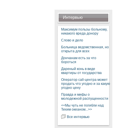
Интервью
Максимум пользы больному,
никакого вреда донору
Слово и дело
Больница ведомственная, но
открыта для всех
Дончанам есть за что
бороться
Дареный конь в виде
квартиры от государства
Оператор call-центра может
продать что угодно и за какую
угодно цену
Правда и мифы о
молодежной распущенности
<<Мы чуть не погибли над
Тихим океаном...>>
Все интервью