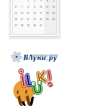
1
2
3
4
5
6
7
8
9
10
11
12
13
14
15
16
17
18
19
20
21
22
23
24
25
26
27
28
29
30
31