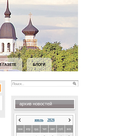
В ГАЗЕТЕ
БЛОГИ
архив новостей
июль
2026
пон
втр
срд
чет
пят
суб
вск