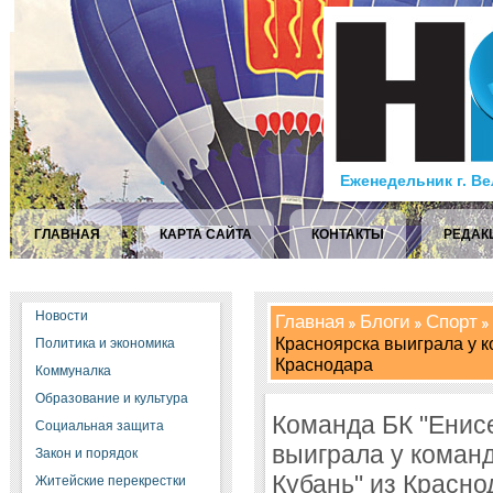
Еженедельник г. В
ГЛАВНАЯ
КАРТА САЙТА
КОНТАКТЫ
РЕДАК
Новости
Главная
Блоги
Спорт
Красноярска выиграла у к
Политика и экономика
Краснодара
Коммуналка
Образование и культура
Команда БК "Енисе
Социальная защита
выиграла у команд
Закон и порядок
Кубань" из Красно
Житейские перекрестки