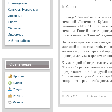
Краеведение
Спорт
Конкурсы Нового дня
Интервью
Команда "Енисей" из Красноярска
командой "Локомотив - Кубань" и
Спорт
чемпионата БЕКО ПБЛ. Счёт в дан
Общество
команды "Енисей" после проигра
Информер
победа команды "Енисей" в данно
Рейтинг сайтов
По словам пресс-атташе команды
мистикой она не может объяснит
является то, что на паркете Дво
проигрывает уже в третьем сезоне
Комментарий об игре в матче ме
Объявления
"Енисей" в рамках чемпионата 
представители и той, и другой к
"Локомотив - Кубань" Божидара 
Продам
концепция игры, и необходимая 
Куплю
Услуги
Работа
29.12.2013
Алик Павлов
Разное