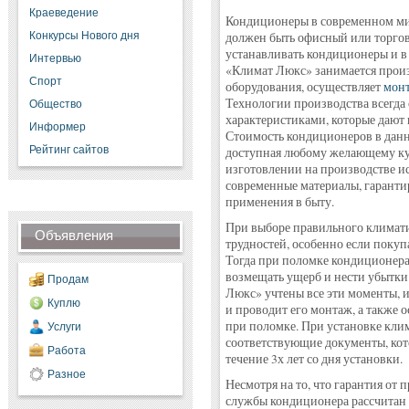
Краеведение
Кондиционеры в современном мире
Конкурсы Нового дня
должен быть офисный или торгов
устанавливать кондиционеры и 
Интервью
«Климат Люкс» занимается прои
Спорт
оборудования, осуществляет
монт
Технологии производства всегда
Общество
характеристиками, которые дают
Информер
Стоимость кондиционеров в данн
Рейтинг сайтов
доступная любому желающему куп
изготовлении на производстве и
современные материалы, гаранти
применения в быту.
При выборе правильного климати
Объявления
трудностей, особенно если покупа
Тогда при поломке кондиционера 
возмещать ущерб и нести убытки 
Продам
Люкс» учтены все эти моменты, и
Куплю
и проводит его монтаж, а также 
при поломке. При установке клим
Услуги
соответствующие документы, кот
Работа
течение 3х лет со дня установки.
Разное
Несмотря на то, что гарантия от п
службы кондиционера рассчитан н