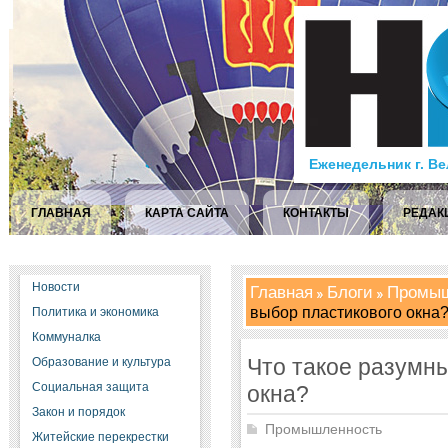
Еженедельник г. В
ГЛАВНАЯ
КАРТА САЙТА
КОНТАКТЫ
РЕДАК
Новости
Главная
Блоги
Промыш
выбор пластикового окна
Политика и экономика
Коммуналка
Что такое разумн
Образование и культура
Социальная защита
окна?
Закон и порядок
Промышленность
Житейские перекрестки