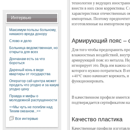
технологии у ведущих иностран
внести в них свои коррективы. С
характеристики отечественных ок
Интервью
импортных. Поэтому предпочтит
изготовленные на импортном пр
Максимум пользы больному,
никакого вреда донору
Армирующий пояс – 
Слово и дело
Больница ведомственная, но
Для того чтобы предохранить пр
открыта для всех
влажностных воздействий, внутр
Дончанам есть за что
армирующий пояс из металла. Не
бороться
игнорирует это. Ведь им важна со
Дареный конь в виде
которого нужно потратиться. В и
квартиры от государства
+40°C окно начинает корежить, и
функционировать.
Оператор call-центра может
продать что угодно и за какую
угодно цену
Правда и мифы о
В качественном профиле имеется 
молодежной распущенности
подтверждается сертификатом на 
<<Мы чуть не погибли над
Тихим океаном...>>
Качество пластика
Все интервью
Качественные профили изготавлив