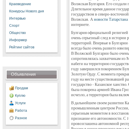
Волжская Булгария. Его создали 
Краеведение
Длительное время данное госуда
Конкурсы Нового дня
государством в северо-восточной 
Интервью
Волжская. А
новости Татарстана
интернете.
Спорт
Булгария официальной религией 
Общество
очень серьезный след в истории 
Информер
территорий. Впервые в Булгарии 
Рейтинг сайтов
всегда было очень развито ювелир
В Волжской Булгарии было очень 
сопротивлялась захватчикам из 
набеги на территорию государств
году завершился покорением Бул
Золотую Орду. С момента прекра
Объявления
году на месте существовавшей р
государство - Казанское ханство.
Продам
была покорена армией Ивана Гроз
исчезло, а территория была вклю
Куплю
В дальнейшем своем развитии Ка
Услуги
промышленным центром России, 
Работа
серьезным моментом в восстанов
признание его автономности. С 1
Разное
провозглашена автономной респу
России в конце прошлого века в 