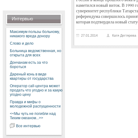
наметился новый виток. В 1990 г
суверенитет республики Татарста
референдума совершилось принят
Интервью
которая подтвердила новый стату
Максимум пользы больному,
27.01.2014
Катя Дегтярева
никакого вреда донору
Слово и дело
Больница ведомственная, но
открыта для всех
Дончанам есть за что
бороться
Дареный конь в виде
квартиры от государства
Оператор call-центра может
продать что угодно и за какую
угодно цену
Правда и мифы о
молодежной распущенности
<<Мы чуть не погибли над
Тихим океаном...>>
Все интервью