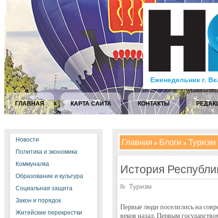
Еженедельник г. В
ГЛАВНАЯ
КАРТА САЙТА
КОНТАКТЫ
РЕДАК
Новости
Главная
Блоги
Туризм
Политика и экономика
Коммуналка
История Республи
Образование и культура
Туризм
Социальная защита
Закон и порядок
Первые люди поселились на совр
Житейские перекрестки
веков назад. Первым государство