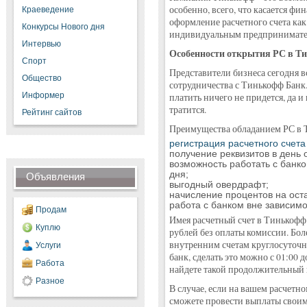
особенно, всего, что касается ф
Краеведение
оформление расчетного счета как
Конкурсы Нового дня
индивидуальным предпринимате
Интервью
Особенности открытия РС в Т
Спорт
Представители бизнеса сегодня в
Общество
сотрудничества с Тинькофф Банк.
Информер
платить ничего не придется, да 
тратится.
Рейтинг сайтов
Преимущества обладанием РС в 
регистрация расчетного счета
получение реквизитов в день 
возможность работать с банк
дня;
Объявления
выгодный овердрафт;
начисление процентов на оста
работа с банком вне зависимо
Продам
Имея расчетный счет в Тинькофф 
Куплю
рублей без оплаты комиссии. Бол
внутренним счетам круглосуточн
Услуги
банк, сделать это можно с 01:00 
Работа
найдете такой продолжительный
Разное
В случае, если на вашем расчетно
сможете провести выплаты своим 