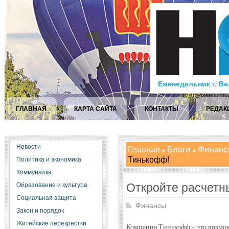
Еженедельник г. В
ГЛАВНАЯ
КАРТА САЙТА
КОНТАКТЫ
РЕДАК
Новости
Главная
Блоги
Финанс
Тинькофф!
Политика и экономика
Коммуналка
Откройте расчетн
Образование и культура
Социальная защита
Финансы
Закон и порядок
Житейские перекрестки
Компания Тинькофф – это возмож