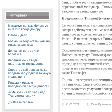
банк. Любые возникающие неясн
персональный менеджер – Тинько
каждому из своих клиентов.
Интервью
Предложения Тинькофф – вам 
Сегодня Тинькофф становится по
Максимум пользы больному,
никакого вреда донору
которая действует в режиме онла
финансовые услуги, которыми уж
Слово и дело
России. В настоящее время Тинь
Больница ведомственная, но
самых крупных отечественных ба
открыта для всех
Основное направление компании 
Дончанам есть за что
бороться
Потребители услуг Тинькофф не с
средствами через виртуальные л
Дареный конь в виде
подход для представителей средн
квартиры от государства
предлагает великолепные условия
Оператор call-центра может
сайте Тинькофф.
продать что угодно и за какую
угодно цену
Те, кто интересуется инвестици
Правда и мифы о
от Тинькофф. Сидя в собственно
молодежной распущенности
воспользоваться услугами броке
<<Мы чуть не погибли над
крупных компаний (российских и 
Тихим океаном...>>
Все интервью
21.01.2021
Сева Бушенков