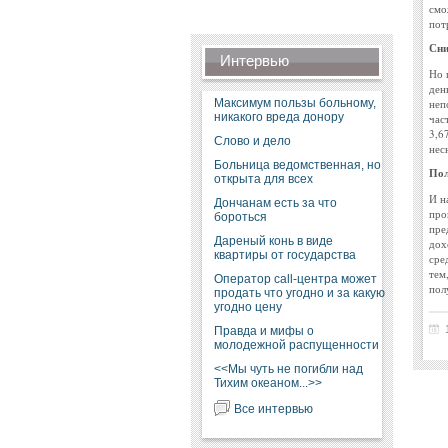
смо
пот
Сни
Интервью
Но 
ден
Максимум пользы больному,
неп
никакого вреда донору
час
3,6
Слово и дело
нес
Больница ведомственная, но
Пол
открыта для всех
И н
Дончанам есть за что
про
бороться
пре
Дареный конь в виде
дох
квартиры от государства
сре
тем
Оператор call-центра может
пол
продать что угодно и за какую
угодно цену
Правда и мифы о
молодежной распущенности
<<Мы чуть не погибли над
Тихим океаном...>>
Все интервью