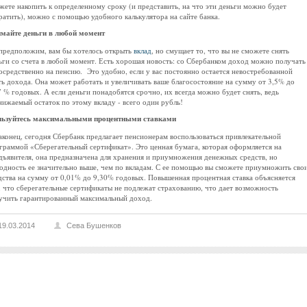
жете накопить к определенному сроку (и представить, на что эти деньги можно будет
ратить), можно с помощью удобного калькулятора на сайте банка.
майте деньги в любой момент
предположим, вам бы хотелось открыть
вклад
, но смущает то, что вы не сможете снять
ьги со счета в любой момент. Есть хорошая новость: со Сбербанком доход можно получать
осредственно на пенсию. Это удобно, если у вас постоянно остается невостребованной
ть дохода. Она может работать и увеличивать ваше благосостояние на сумму от 3,5% до
7 % годовых. А если деньги понадобятся срочно, их всегда можно будет снять, ведь
нижаемый остаток по этому вкладу - всего один рубль!
ьзуйтесь максимальными процентными ставками
аконец, сегодня Сбербанк предлагает пенсионерам воспользоваться привлекательной
граммой «Сберегательный сертификат». Это ценная бумага, которая оформляется на
дъявителя, она предназначена для хранения и приумножения денежных средств, но
одность ее значительно выше, чем по вкладам. С ее помощью вы сможете приумножить сво
дства на сумму от 0,01% до 9,30% годовых. Повышенная процентная ставка объясняется
, что сберегательные сертификаты не подлежат страхованию, что дает возможность
учить гарантированный максимальный доход.
19.03.2014
Сева Бушенков