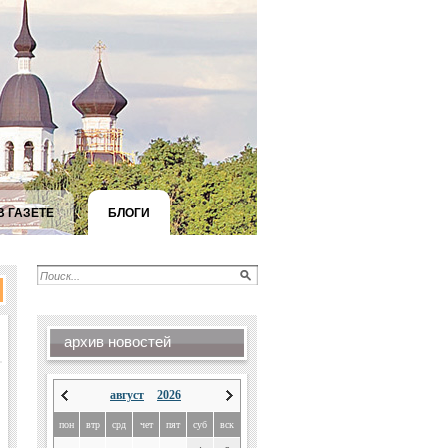
В ГАЗЕТЕ
БЛОГИ
архив новостей
август
2026
пон
втр
срд
чет
пят
суб
вск