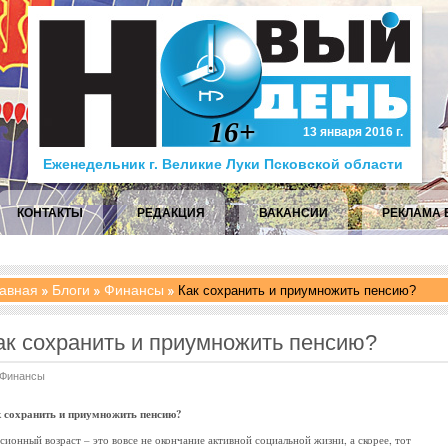
16+
13 января 2016 г.
Еженедельник г. Великие Луки Псковской области
КОНТАКТЫ
РЕДАКЦИЯ
ВАКАНСИИ
РЕКЛАМА 
авная
Блоги
Финансы
Как сохранить и приумножить пенсию?
ак сохранить и приумножить пенсию?
Финансы
 сохранить и приумножить пенсию?
сионный возраст – это вовсе не окончание активной социальной жизни, а скорее, тот