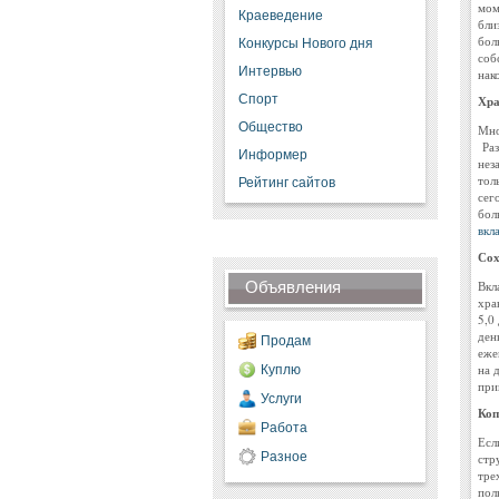
мом
Краеведение
бли
бол
Конкурсы Нового дня
соб
Интервью
нак
Спорт
Хра
Общество
Мно
Раз
Информер
нез
тол
Рейтинг сайтов
сег
бол
вкл
Сох
Объявления
Вкл
хра
5,0
ден
Продам
еже
на 
Куплю
при
Услуги
Коп
Работа
Есл
Разное
стр
тре
пол