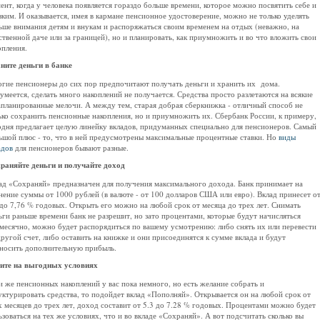
ент, когда у человека появляется гораздо больше времени, которое можно посвятить себе и
зким. И оказывается, имея в кармане пенсионное удостоверение, можно не только уделять
ьше внимания детям и внукам и распоряжаться своим временем на отдых (неважно, на
ственной даче или за границей), но и планировать, как приумножить и во что вложить свои
опления.
ните деньги в банке
гие пенсионеры до сих пор предпочитают получать деньги и хранить их дома.
умеется, сделать много накоплений не получается. Средства просто разлетаются на всякие
апланированные мелочи. А между тем, старая добрая сберкнижка - отличный способ не
ько сохранить пенсионные накопления, но и приумножить их. Сбербанк России, к примеру,
одня предлагает целую линейку вкладов, придуманных специально для пенсионеров. Самый
ьшой плюс - то, что в ней предусмотрены максимальные процентные ставки. Но
виды
адов
для пенсионеров бывают разные.
раняйте деньги и получайте доход
ад «Сохраняй» предназначен для получения максимального дохода. Банк принимает на
нение суммы от 1000 рублей (в валюте - от 100 долларов США или евро). Вклад принесет о
 до 7,76 % годовых. Открыть его можно на любой срок от месяца до трех лет. Снимать
ьги раньше времени банк не разрешит, но зато процентами, которые будут начисляться
месячно, можно будет распорядиться по вашему усмотрению: либо снять их или перевести
другой счет, либо оставить на книжке и они присоединятся к сумме вклада и будут
носить дополнительную прибыль.
ите на выгодных условиях
и же пенсионных накоплений у вас пока немного, но есть желание собрать и
уктурировать средства, то подойдет вклад «Пополняй». Открывается он на любой срок от
х месяцев до трех лет, доход составит от 5.3 до 7.28 % годовых. Процентами можно будет
ьзоваться на тех же условиях, что и во вкладе «Сохраняй». А вот подсчитать сколько вы