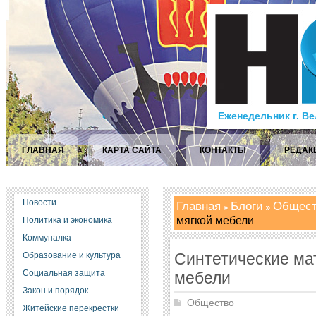
Еженедельник г. В
ГЛАВНАЯ
КАРТА САЙТА
КОНТАКТЫ
РЕДАК
Новости
Главная
Блоги
Общест
мягкой мебели
Политика и экономика
Коммуналка
Синтетические ма
Образование и культура
Социальная защита
мебели
Закон и порядок
Общество
Житейские перекрестки