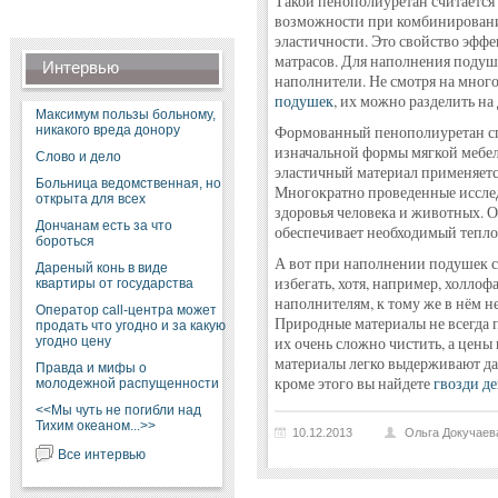
Такой пенополиуретан считается
возможности при комбинировани
эластичности. Это свойство эфф
матрасов. Для наполнения подуш
Интервью
наполнители. Не смотря на мног
подушек
, их можно разделить на
Максимум пользы больному,
никакого вреда донору
Формованный пенополиуретан сп
изначальной формы мягкой мебел
Слово и дело
эластичный материал применяется
Больница ведомственная, но
Многократно проведенные исслед
открыта для всех
здоровья человека и животных. 
Дончанам есть за что
обеспечивает необходимый тепло
бороться
А вот при наполнении подушек с
Дареный конь в виде
избегать, хотя, например, холлоф
квартиры от государства
наполнителям, к тому же в нём не
Оператор call-центра может
Природные материалы не всегда п
продать что угодно и за какую
угодно цену
их очень сложно чистить, а цены
материалы легко выдерживают д
Правда и мифы о
кроме этого вы найдете
гвозди д
молодежной распущенности
<<Мы чуть не погибли над
Тихим океаном...>>
10.12.2013
Ольга Докучаев
Все интервью