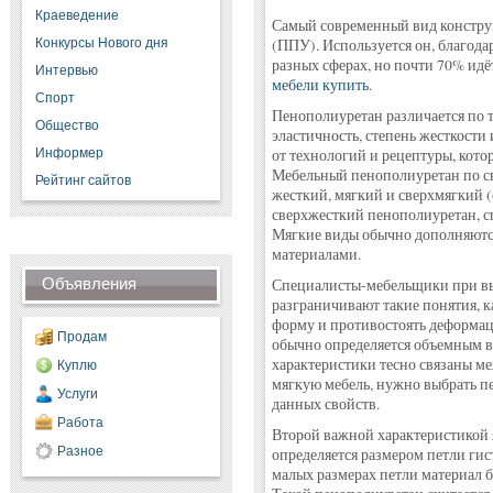
Краеведение
Самый современный вид констру
Конкурсы Нового дня
(ППУ). Используется он, благода
разных сферах, но почти 70% идё
Интервью
мебели купить
.
Спорт
Пенополиуретан различается по т
Общество
эластичность, степень жесткости
Информер
от технологий и рецептуры, кото
Мебельный пенополиуретан по св
Рейтинг сайтов
жесткий, мягкий и сверхмягкий (о
сверхжесткий пенополиуретан, 
Мягкие виды обычно дополняютс
материалами.
Объявления
Специалисты-мебельщики при вы
разграничивают такие понятия, ка
форму и противостоять деформац
Продам
обычно определяется объемным в
характеристики тесно связаны м
Куплю
мягкую мебель, нужно выбрать п
Услуги
данных свойств.
Работа
Второй важной характеристикой я
Разное
определяется размером петли гис
малых размерах петли материал 