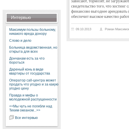
зависают, тормозят, не загружаю
свидетельство того, что хостинг с
финансово выгоднее арендовать 
обеспечит высокое качество рабо
Интервью
09.10.2013
Роман Максимо
Максимум пользы больному,
никакого вреда донору
Слово и дело
Больница ведомственная, но
открыта для всех
Дончанам есть за что
бороться
Дареный конь в виде
квартиры от государства
Оператор call-центра может
продать что угодно и за какую
угодно цену
Правда и мифы о
молодежной распущенности
<<Мы чуть не погибли над
Тихим океаном...>>
Все интервью