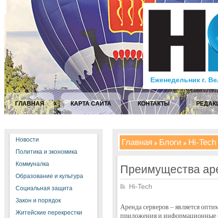
Еженедельник г. В
ГЛАВНАЯ
КАРТА САЙТА
КОНТАКТЫ
РЕДАК
Новости
Главная
Блоги
Hi-Tech
Политика и экономика
Коммуналка
Преимущества ар
Образование и культура
Hi-Tech
Социальная защита
Закон и порядок
Аренда серверов – является опти
Житейские перекрестки
приложения и информационные с