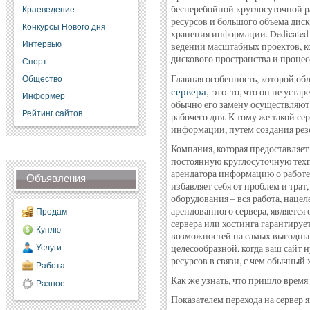
бесперебойной круглосуточной 
Краеведение
ресурсов и большого объема диск
Конкурсы Нового дня
хранения информации. Dedicated 
Интервью
ведении масштабных проектов, к
дискового пространства и проце
Спорт
Главная особенность, которой об
Общество
сервера
, это
то, что он не устар
Информер
обычно его замену осуществляют
Рейтинг сайтов
рабочего дня. К тому же такой с
информации, путем создания рез
Компания, которая предоставляет
постоянную круглосуточную тех
арендатора информацию о работе 
Объявления
избавляет себя от проблем и тра
оборудования – вся работа, наце
арендованного сервера, является
Продам
сервера или хостинга гарантируе
Куплю
возможностей на самых выгодных 
целесообразной, когда ваш сайт 
Услуги
ресурсов в связи, с чем обычный 
Работа
Как же узнать, что пришло время 
Разное
Показателем перехода на сервер я