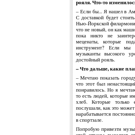
рояля. Что-то изменилос
– Если бы... Я нашел в А
С доставкой будет стоит
Нью-Йоркской филармонии
что не новый, он как маш
пока никто не заинтер
меценаты, которые под
инструмент? Если мы 
музыканты высокого ур
достойный рояль.
– Что дальше, какие пл
– Мечтаю показать городу
что этот был ненастоящий
понравилось. Но я мечта
то есть людей, которые и
хлеб. Которые только 
послушали, как это может
нарабатывается постоянно
в спортзале.
Попробую привезти музык
этой страны выделяет с