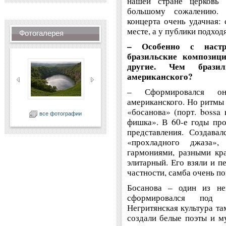
нашей стране церковь
большому сожалению. 
концерта очень удачная: 
месте, а у публики подход
Фотогалерея
– Особенно с настр
бразильские компози
другие. Чем б
разил
американского?
– Сформировался он
американского. Но ритмы 
«босанова»
(
порт.
bossa 
все фотографии
фишка». В 60-е годы про
представления. Создава
«прохладного джаза»
гармониями, разными кра
элитарный. Его взяли и п
частности, самба очень по
Босанова – один из не
сформировался под 
Негритянская культура та
создали белые поэты и м