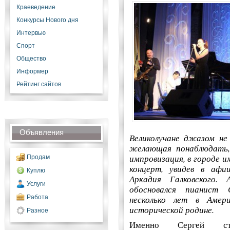
Краеведение
Конкурсы Нового дня
Интервью
Спорт
Общество
Информер
Рейтинг сайтов
Объявления
Великолучане джазом не
желающая понаблюдать,
импровизация, в городе и
Продам
концерт, увидев в афи
Куплю
Аркадия Галковского.
Услуги
обосновался пианист
несколько лет в Аме
Работа
исторической родине.
Разное
Именно Сергей ста