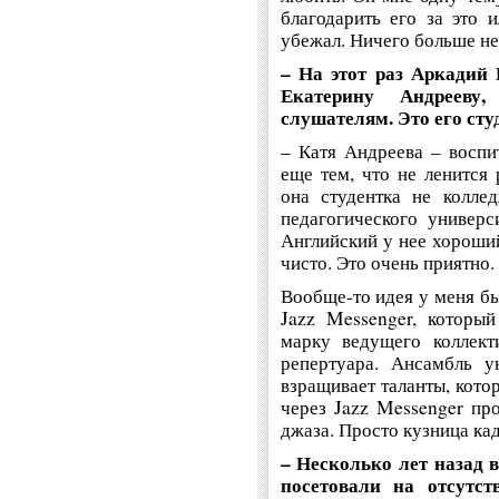
благодарить его за это и
убежал. Ничего больше не 
– На этот раз Аркадий 
Екатерину Андрееву,
слушателям. Это его сту
– Катя Андреева – воспи
еще тем, что не ленится
она студентка не коллед
педагогического универс
Английский у нее хороший
чисто. Это очень приятно.
Вообще-то идея у меня бы
Jazz Messenger, которы
марку ведущего коллект
репертуара. Ансамбль у
взращивает таланты, кото
через Jazz Messenger пр
джаза. Просто кузница ка
– Несколько лет назад 
посетовали на отсутс