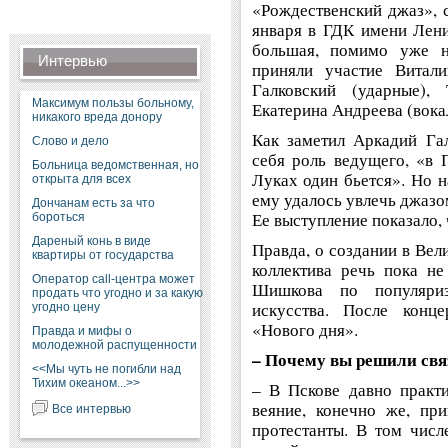
«Рождественский джаз»,
января в ГДК имени Лени
большая, помимо уже н
Интервью
приняли участие Витал
Галковский (ударные),
Максимум пользы больному,
Екатерина Андреева (вокал
никакого вреда донору
Как заметил Аркадий Га
Слово и дело
себя роль ведущего, «в П
Больница ведомственная, но
Луках один бьется». Но н
открыта для всех
ему удалось увлечь джазо
Дончанам есть за что
Ее выступление показало, 
бороться
Дареный конь в виде
Правда, о создании в Вел
квартиры от государства
коллектива речь пока не
Оператор call-центра может
Шишкова по популяриз
продать что угодно и за какую
искусства. После конц
угодно цену
«Нового дня».
Правда и мифы о
молодежной распущенности
– Почему вы решили свя
<<Мы чуть не погибли над
Тихим океаном...>>
– В Пскове давно практ
веяние, конечно же, пр
Все интервью
протестанты. В том числ