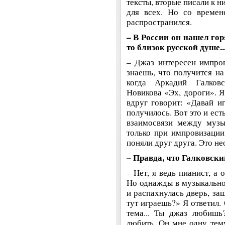
тексты, вторые писали к 
для всех. Но со времен
распространился.
– В России он нашел го
то близок русской душе..
– Джаз интересен импро
знаешь, что получится на
когда Аркадий Галков
Новикова «Эх, дороги». Я
вдруг говорит: «Давай и
получилось. Вот это и ес
взаимосвязи между музы
только при импровизации.
поняли друг друга. Это н
– Правда, что Галковск
– Нет, я ведь пианист, а
Но однажды в музыкально
и распахнулась дверь, за
тут играешь?» Я ответил. 
тема... Ты джаз любишь
любить. Он мне одну тему