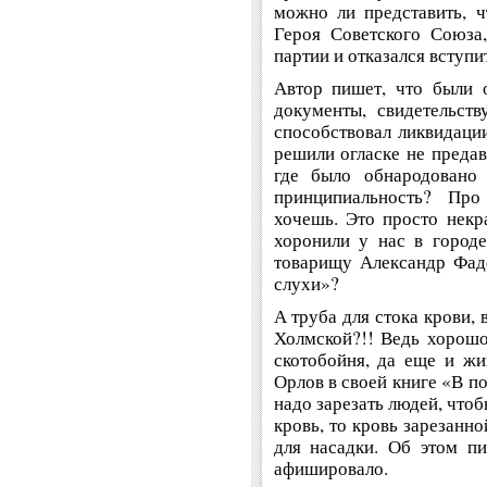
можно ли представить, 
Героя Советского Союза
партии и отказался вступи
Автор пишет, что были 
документы, свидетельст
способствовал ликвидации
решили огласке не предав
где было обнародовано 
принципиальность? Про
хочешь. Это просто некра
хоронили у нас в городе
товарищу Александр Фад
слухи»?
А труба для стока крови, 
Холмской?!! Ведь хорошо
скотобойня, да еще и ж
Орлов в своей книге «В п
надо зарезать людей, чтоб
кровь, то кровь зарезанн
для насадки. Об этом п
афишировало.