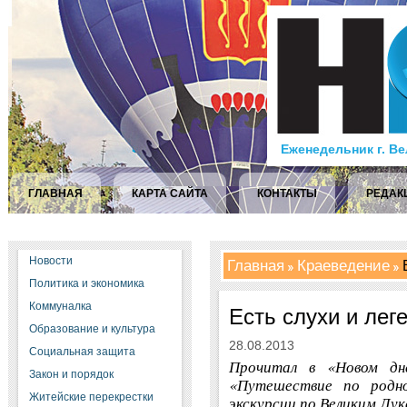
Еженедельник г. В
ГЛАВНАЯ
КАРТА САЙТА
КОНТАКТЫ
РЕДАК
Новости
Главная
Краеведение
Е
Политика и экономика
Коммуналка
Есть слухи и лег
Образование и культура
28.08.2013
Социальная защита
Прочитал в «Новом д
Закон и порядок
«Путешествие по родно
Житейские перекрестки
экскурсии по Великим Лук