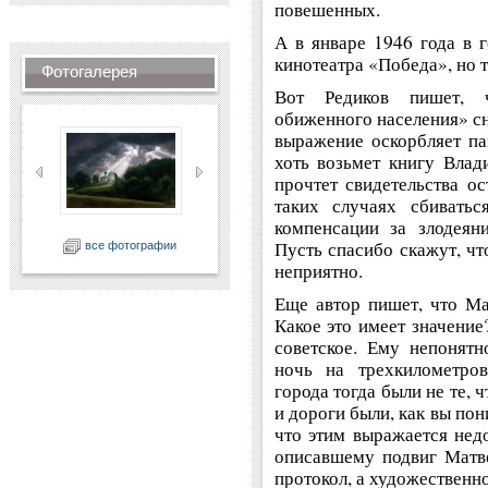
повешенных.
А в январе 1946 года в г
кинотеатра «Победа», но т
Фотогалерея
Вот Редиков пишет, ч
обиженного населения» сн
выражение оскорбляет па
хоть возьмет книгу Вла
прочтет свидетельства о
таких случаях сбиватьс
компенсации за злодеян
Пусть спасибо скажут, чт
все фотографии
неприятно.
Еще автор пишет, что Ма
Какое это имеет значение
советское. Ему непонят
ночь на трехкилометров
города тогда были не те, 
и дороги были, как вы пон
что этим выражается нед
описавшему подвиг Матв
протокол, а художественн