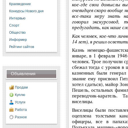
кое-где свои домыслы вы
Краеведение
очевидцев скоро вообще н
Конкурсы Нового дня
все-таки меру знать на
Интервью
говорил экскурсовод,
Спорт
предугадать, как наше сло
Общество
Как человек, кое-что лич
Информер
14 лет), я решил осветит
Рейтинг сайтов
Казнь немецко-фашистск
январе, в 1 февраля 1946
человек. Трое получили ср
сбежал тогда с уроков в 
казненных были генерал 
Объявления
звание ему присвоил Гитл
хотел сдаться), майор Зо
Продам
Пешель, остальных фамил
переводчик-каратель. 
Куплю
виселицы.
Услуги
Виселицы были поставле
Работа
оцеплена толстыми кан
Разное
офицеры, все в папаха
Подъехала машина-«воро