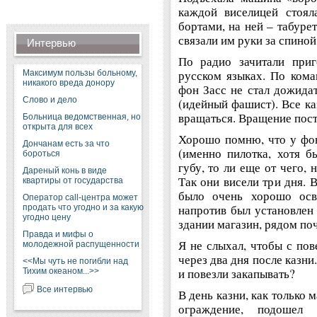
каждой виселицей стоял
бортами, на ней – табуре
связали им руки за спиной
Интервью
По радио зачитали приг
русском языках. По кома
Максимум пользы больному,
никакого вреда донору
фон Засс не стал дожидат
Слово и дело
(идейный фашист). Все ка
вращаться. Вращение пост
Больница ведомственная, но
открыта для всех
Хорошо помню, что у фон
Дончанам есть за что
(именно пилотка, хотя б
бороться
губу, то ли еще от чего, 
Дареный конь в виде
Так они висели три дня. 
квартиры от государства
было очень хорошо осв
Оператор call-центра может
напротив был установлен
продать что угодно и за какую
угодно цену
здании магазин, рядом поч
Правда и мифы о
Я не слыхал, чтобы с пов
молодежной распущенности
через два дня после казни
<<Мы чуть не погибли над
и повезли закапывать?
Тихим океаном...>>
Все интервью
В день казни, как только
ограждение, подошел