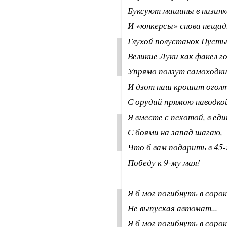
Буксуют машины в низинк
И «юнкерсы» снова нещад
Глухой полустанок Пусты
Великие Луки как факел г
Упрямо ползут самоходки
И дзот наш крошит оголт
С орудий прямою наводкой
Я вместе с пехотой, в ед
С боями на запад шагаю,
Что б вам подарить в 45-
Победу к 9-му мая!
Я б мог погибнуть в соро
Не выпуская автомат...
Я б мог погибнуть в соро