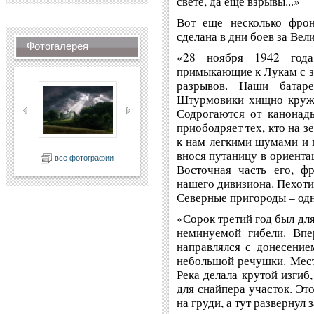
свете, да еще взрывы...»
Вот еще несколько фрон
сделана в дни боев за Вел
Фотогалерея
«28 ноября 1942 года
примыкающие к Лукам с з
разрывов. Наши батар
Штурмовики хищно кружа
Содрогаются от канонад
приободряет тех, кто на з
к нам легкими шумами и г
внося путаницу в ориентац
все фотографии
Восточная часть его, фр
нашего дивизиона. Пехоти
Северные пригороды – о
«Сорок третий год был дл
неминуемой гибели. Впе
направлялся с донесение
небольшой речушки. Мест
Река делала крутой изгиб
для снайпера участок. Эт
на груди, а тут развернул 