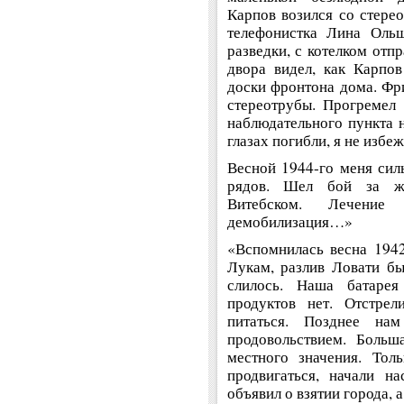
Карпов возился со стере
телефонистка Лина Ольш
разведки, с котелком отп
двора видел, как Карпо
доски фронтона дома. Фри
стереотрубы. Прогремел 
наблюдательного пункта н
глазах погибли, я не избеж
Весной 1944-го меня сил
рядов. Шел бой за же
Витебском. Лечение 
демобилизация…»
«Вспомнилась весна 194
Лукам, разлив Ловати был
слилось. Наша батаре
продуктов нет. Отстре
питаться. Позднее на
продовольствием. Больш
местного значения. Тол
продвигаться, начали н
объявил о взятии города,