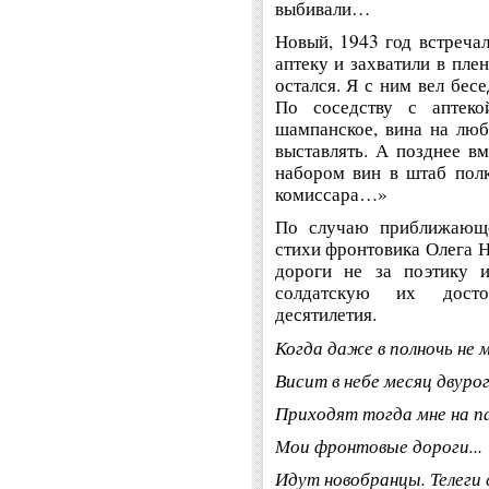
выбивали…
Новый, 1943 год встречал
аптеку и захватили в пле
остался. Я с ним вел бес
По соседству с аптеко
шампанское, вина на люб
выставлять. А позднее в
набором вин в штаб полк
комиссара…»
По случаю приближающе
стихи фронтовика Олега Н
дороги не за поэтику и
солдатскую их досто
десятилетия.
Когда даже в полночь не
Висит в небе месяц двурог
Приходят тогда мне на п
Мои фронтовые дороги...
Идут новобранцы. Телеги 