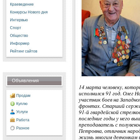
Краеведение
Конкурсы Нового дня
Интервью
Спорт
Общество
Информер
Рейтинг сайтов
Объявления
14 марта человеку, котор
исполнился 91 год. Олег Н
Продам
участник боев на Западно
Куплю
фронтах. Старший сержан
91-й гвардейской стрелко
Услуги
последние годы у него вы
Работа
преподаватель с полувеко
Разное
Петровна, отличник народ
жизнь многим девчонкам 