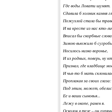
Где воды Ловати шумят.
Сдавила б холмик камня г
Пожухлой стала бы трав
И на кресте из нас кто-ли
Вписал бы скорбные слова.
Зимою вьюжило б сугробы
Носилось низко воронье,
И из родных, поверь, ну к
Признал, где кладбище мое
И чья-то б мать склонилас
Проплакав за своих глаза:
Под этим, может, обелис
Ее и ваши сыновья...
Лежу в окопе, ранен я.
Осколок в теле – он горячи