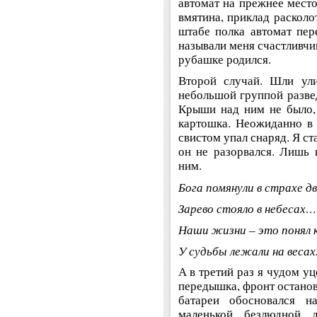
автомат на прежнее место
вмятина, приклад расколо
штабе полка автомат пер
называли меня счастливчик
рубашке родился.
Второй случай. Шли ул
небольшой группой разве
Крыши над ним не было,
картошка. Неожиданно в 
свистом упал снаряд. Я ста
он не разорвался. Лишь 
ним.
Бога помянули в страхе 
Зарево стояло в небесах…
Наши жизни – это понял
У судьбы лежали на весах
А в третий раз я чудом у
передышка, фронт остано
батареи обосновался н
маленькой безлюдной де