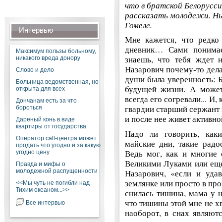
что в братской Белорусси
рассказать молодежи. Ны
Гомеле.
Интервью
Мне кажется, что редко
дневник… Сами понимает
Максимум пользы больному,
знаешь, что тебя ждет н
никакого вреда донору
Назарович почему-то дела
Слово и дело
души была уверенность: Б
Больница ведомственная, но
будущей жизни. А может,
открыта для всех
всегда его согревали... И,
Дончанам есть за что
гвардии старший сержант 
бороться
и после нее живет активн
Дареный конь в виде
квартиры от государства
Надо ли говорить, каки
Оператор call-центра может
майские дни, такие радо
продать что угодно и за какую
Ведь мог, как и многие 
угодно цену
Великими Луками или еще 
Правда и мифы о
молодежной распущенности
Назарович, «если и уда
землянке или просто в пр
<<Мы чуть не погибли над
Тихим океаном...>>
снилась тишина, мама у н
что тишины этой мне не хв
Все интервью
наоборот, в снах являют