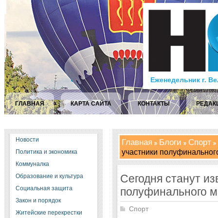
Еженедельник г. В
ГЛАВНАЯ
КАРТА САЙТА
КОНТАКТЫ
РЕДАК
Новости
Главная
Блоги
Спорт
участники полуфинальног
Политика и экономика
Коммуналка
Сегодня станут из
Образование и культура
Социальная защита
полуфинального м
Закон и порядок
Спорт
Житейские перекрестки