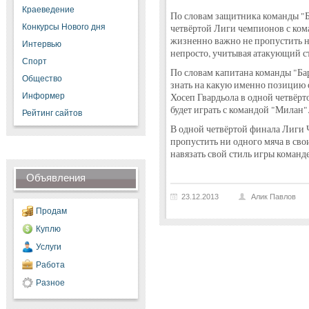
Краеведение
По словам защитника команды "Б
Конкурсы Нового дня
четвёртой Лиги чемпионов с ком
жизненно важно не пропустить ни
Интервью
непросто, учитывая атакующий с
Спорт
По словам капитана команды "Ба
Общество
знать на какую именно позицию 
Информер
Хосеп Гвардьола в одной четвёрт
будет играть с командой "Милан"
Рейтинг сайтов
В одной четвёртой финала Лиги 
пропустить ни одного мяча в сво
навязать свой стиль игры команде
Объявления
23.12.2013
Алик Павлов
Продам
Куплю
Услуги
Работа
Разное