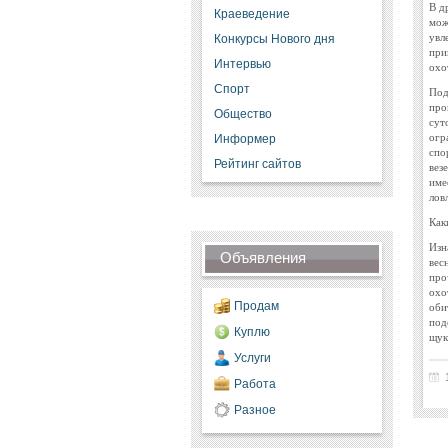
В д
Краеведение
мож
увл
Конкурсы Нового дня
при
Интервью
охо
Спорт
Под
про
Общество
сут
огр
Информер
спо
Рейтинг сайтов
вез
име
лов
Как
Изн
Объявления
вес
про
охо
Продам
оби
под
Куплю
щук
Услуги
Работа
Разное