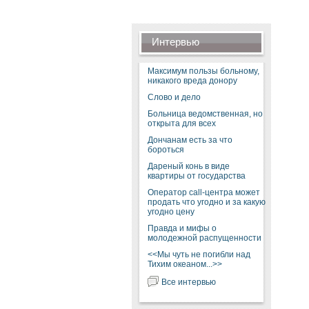
Интервью
Максимум пользы больному,
никакого вреда донору
Слово и дело
Больница ведомственная, но
открыта для всех
Дончанам есть за что
бороться
Дареный конь в виде
квартиры от государства
Оператор call-центра может
продать что угодно и за какую
угодно цену
Правда и мифы о
молодежной распущенности
<<Мы чуть не погибли над
Тихим океаном...>>
Все интервью