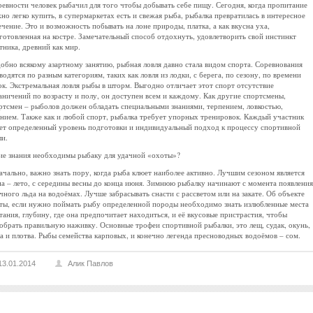
ревности человек рыбачил для того чтобы добывать себе пищу. Сегодня, когда пропитание
но легко купить, в супермаркетах есть и свежая рыба, рыбалка превратилась в интересное
ечение. Это и возможность побывать на лоне природы, платка, а как вкусна уха,
готовленная на костре. Замечательный способ отдохнуть, удовлетворить свой инстинкт
тника, древний как мир.
обно всякому азартному занятию, рыбная ловля давно стала видом спорта. Соревнования
водятся по разным категориям, таких как ловля из лодки, с берега, по сезону, по времени
ок. Экстремальная ловля рыбы в шторм. Выгодно отличает этот спорт отсутствие
аничений по возрасту и полу, он доступен всем и каждому. Как другие спортсмены,
ртсмен – рыболов должен обладать специальными знаниями, терпением, ловкостью,
ением. Также как и любой спорт, рыбалка требует упорных тренировок. Каждый участник
ет определенный уровень подготовки и индивидуальный подход к процессу спортивной
ли.
ие знания необходимы рыбаку для удачной «охоты»?
ачально, важно знать пору, когда рыба клюет наиболее активно. Лучшим сезоном является
на – лето, с середины весны до конца июня. Зимнюю рыбалку начинают с момента появления
чного льда на водоёмах. Лучше забрасывать снасти с рассветом или на закате. Об объекте
ты, если нужно поймать рыбу определенной породы необходимо знать излюбленные места
тания, глубину, где она предпочитает находиться, и её вкусовые пристрастия, чтобы
обрать правильную наживку. Основные трофеи спортивной рыбалки, это лещ, судак, окунь,
а и плотва. Рыбы семейства карповых, и конечно легенда пресноводных водоёмов – сом.
13.01.2014
Алик Павлов