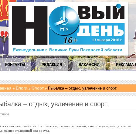
16+
13 января 2016 г.
Еженедельник г. Великие Луки Псковской области
КОНТАКТЫ
РЕДАКЦИЯ
ВАКАНСИИ
РЕКЛАМА 
авная
Блоги
Спорт
Рыбалка – отдых, увлечение и спорт.
ыбалка – отдых, увлечение и спорт.
Спорт
алка - это отличный способ сочетать приятное с полезным, в настоящее время чуть ли не
ый распространенный вид досуга.