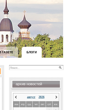
В ГАЗЕТЕ
БЛОГИ
архив новостей
август
2026
пон
втр
срд
чет
пят
суб
вск