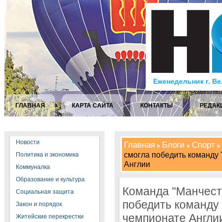
Еженедельник г. В
ГЛАВНАЯ
КАРТА САЙТА
КОНТАКТЫ
РЕДАК
Новости
Главная
Блоги
Спорт
смогла победить команду 
Политика и экономика
Англии
Коммуналка
Образование и культура
Команда "Манчест
Социальная защита
победить команду 
Закон и порядок
чемпионате Англи
Житейские перекрестки