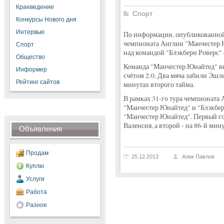
Краеведение
Спорт
Конкурсы Нового дня
Интервью
По информации, опубликованной н
чемпионата Англии "Манчестер 
Спорт
над командой "Блэкберн Роверс" с
Общество
Команда "Манчестер Юнайтед" вы
Информер
счётом 2:0. Два мяча забили Эшл
Рейтинг сайтов
минутах второго тайма.
В рамках 31-го тура чемпионата
"Манчестер Юнайтед" и "Блэкберн
"Манчестер Юнайтед". Первый го
Валенсия, а второй - на 86-й мин
Объявления
Продам
25.12.2013
Алик Павлов
Куплю
Услуги
Работа
Разное