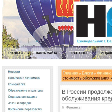
Еженедельник г. В
ГЛАВНАЯ
КАРТА САЙТА
КОНТАКТЫ
РЕДАК
Новости
Главная
Блоги
Финанс
стоимость обслуживания 
Политика и экономика
Коммуналка
В России продолж
Образование и культура
Социальная защита
обслуживания кре
Закон и порядок
Финансы
Житейские перекрестки