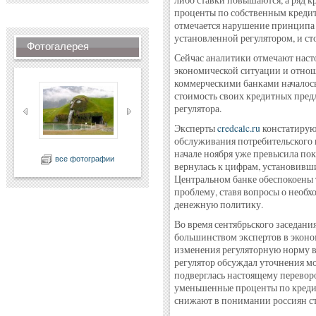
либо ставки повышаются, а ряд к
проценты по собственным креди
отмечается нарушение принципа 
установленной регулятором, и с
Фотогалерея
Сейчас аналитики отмечают наст
экономической ситуации и отнош
коммерческими банками началось
стоимость своих кредитных пред
регулятора.
Эксперты
credcalc.ru
констатирую
обслуживания потребительского к
начале ноября уже превысила пок
все фотографии
вернулась к цифрам, установивши
Центральном банке обеспокоены 
проблему, ставя вопросы о необх
денежную политику.
Во время сентябрьского заседани
большинством экспертов в эконо
изменения регуляторную норму в
регулятор обсуждал уточнения м
подверглась настоящему переворо
уменьшенные проценты по креди
снижают в понимании россиян с