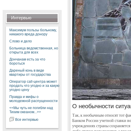
Интервью
Максимум пользы больному,
никакого вреда донору
Слово и дело
Больница ведомственная, но
открыта для всех
Дончанам есть за что
бороться
Дареный конь в виде
квартиры от государства
Оператор call-центра может
продать что угодно и за какую
угодно цену
Правда и мифы о
молодежной распущенности
О необычности ситуа
<<Мы чуть не погибли над
Тихим океаном...>>
Так, к необычным относят тот ф
Все интервью
Банком России учетной ставки в
учреждениях страны сохраняется