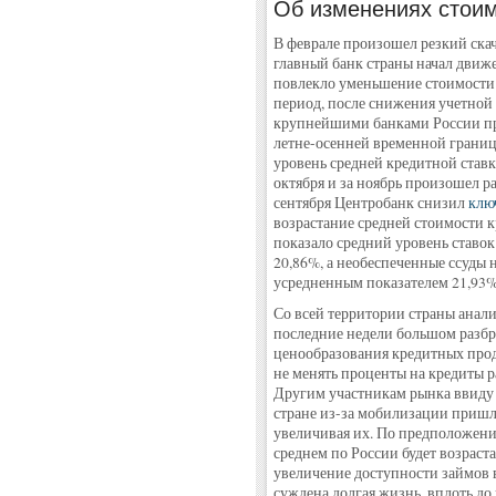
Об изменениях стоим
В феврале произошел резкий скачо
главный банк страны начал движ
повлекло уменьшение стоимости 
период, после снижения учетной 
крупнейшими банками России про
летне-осенней временной границе
уровень средней кредитной став
октября и за ноябрь произошел ра
сентября Центробанк снизил
клю
возрастание средней стоимости к
показало средний уровень ставо
20,86%, а необеспеченные ссуды 
усредненным показателем 21,93%
Со всей территории страны анал
последние недели большом разбр
ценообразования кредитных про
не менять проценты на кредиты р
Другим участникам рынка ввиду
стране из-за мобилизации пришло
увеличивая их. По предположени
среднем по России будет возраст
увеличение доступности займов в
суждена долгая жизнь, вплоть до