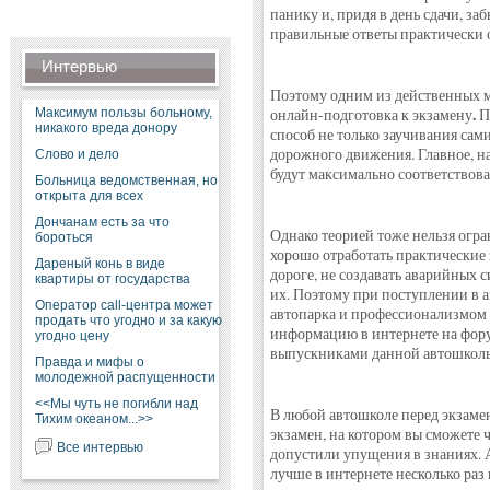
панику и, придя в день сдачи, заб
правильные ответы практически о
Интервью
Поэтому одним из действенных м
.
Максимум пользы больному,
онлайн-подготовка к экзамену
П
никакого вреда донору
способ не только заучивания сам
дорожного движения. Главное, н
Слово и дело
будут максимально соответствова
Больница ведомственная, но
открыта для всех
Дончанам есть за что
Однако теорией тоже нельзя огра
бороться
хорошо отработать практические 
Дареный конь в виде
дороге, не создавать аварийных с
квартиры от государства
их. Поэтому при поступлении в 
Оператор call-центра может
автопарка и профессионализмом 
продать что угодно и за какую
информацию в интернете на фору
угодно цену
выпускниками данной автошкол
Правда и мифы о
молодежной распущенности
<<Мы чуть не погибли над
В любой автошколе перед экзаме
Тихим океаном...>>
экзамен, на котором вы сможете ч
Все интервью
допустили упущения в знаниях. А
лучше в интернете несколько раз