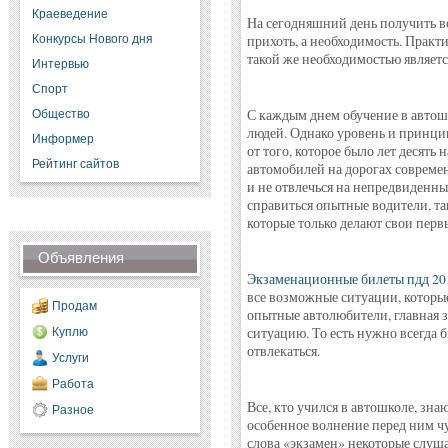
Краеведение
На сегодняшний день получить во
Конкурсы Нового дня
прихоть, а необходимость. Практ
такой же необходимостью являетс
Интервью
Спорт
С каждым днем обучение в автош
Общество
людей. Однако уровень и принцип
Информер
от того, которое было лет десять
Рейтинг сайтов
автомобилей на дорогах современ
и не отвлечься на непредвиденные
справиться опытные водители, та
которые только делают свои перв
Объявления
Экзаменационные билеты пдд 20
все возможные ситуации, которые
Продам
опытные автолюбители, главная з
ситуацию. То есть нужно всегда б
Куплю
отвлекаться.
Услуги
Работа
Все, кто учился в автошколе, зна
Разное
особенное волнение перед ним ч
слова «экзамен» некоторые слуша