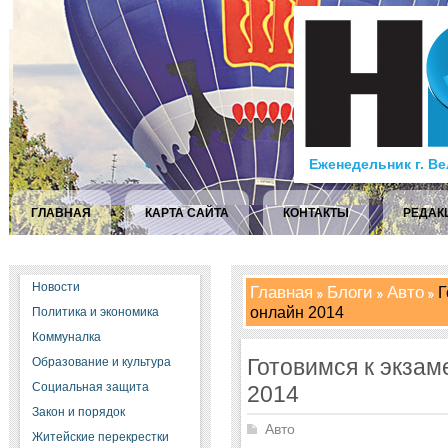
Еженедельник г. В
ГЛАВНАЯ
КАРТА САЙТА
КОНТАКТЫ
РЕДАК
Новости
Главная
Блоги
Авто
Г
онлайн 2014
Политика и экономика
Коммуналка
Готовимся к экза
Образование и культура
Социальная защита
2014
Закон и порядок
Авто
Житейские перекрестки