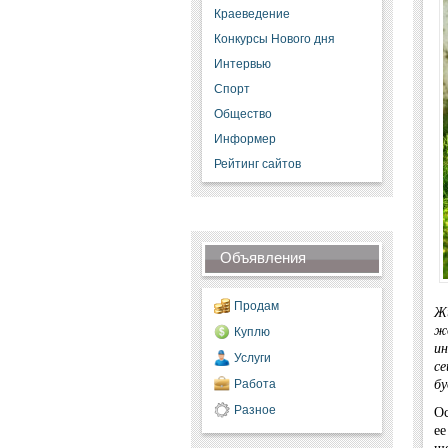
Краеведение
Конкурсы Нового дня
Интервью
Спорт
Общество
Информер
Рейтинг сайтов
Объявления
Продам
Жи
жд
Куплю
ин
Услуги
се
бу
Работа
Ос
Разное
ее
ше