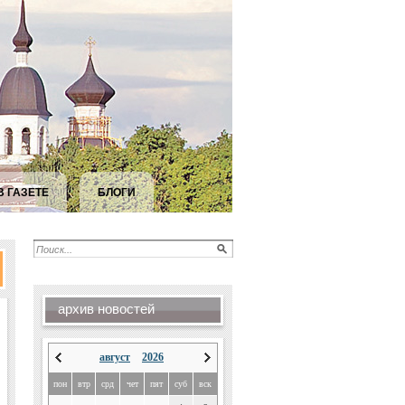
В ГАЗЕТЕ
БЛОГИ
архив новостей
август
2026
пон
втр
срд
чет
пят
суб
вск