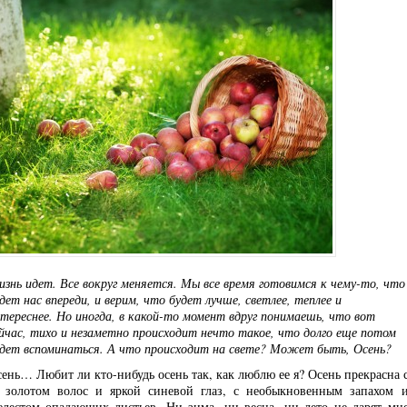
знь идет. Все вокруг меняется. Мы все время готовимся к чему-то, что
ет нас впереди, и верим, что будет лучше, светлее, теплее и
тереснее. Но иногда, в какой-то момент вдруг понимаешь, что вот
йчас, тихо и незаметно происходит нечто такое, что долго еще потом
дет вспоминаться. А что происходит на свете? Может быть, Осень?
ень… Любит ли кто-нибудь осень так, как люблю ее я? Осень прекрасна 
 золотом волос и яркой синевой глаз, с необыкновенным запахом 
лестом опадающих листьев. Ни зима, ни весна, ни лето не дарят мн