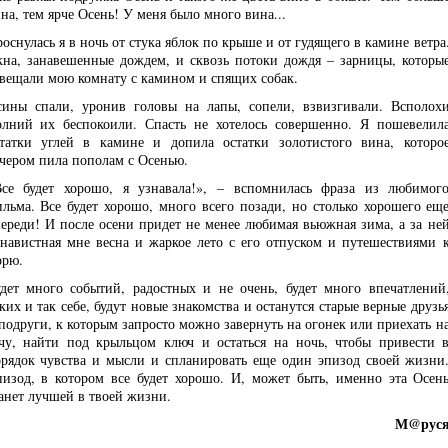
на, тем ярче Осень! У меня было много вина...
оснулась я в ночь от стука яблок по крыше и от гудящего в камине ветра
на, занавешенные дождем, и сквозь потоки дождя – зарницы, которы
вещали мою комнату с камином и спящих собак.
ины спали, уронив головы на лапы, сопели, взвизгивали. Всполох
лний их беспокоили. Спасть не хотелось совершенно. Я пошевелил
татки углей в камине и допила остатки золотистого вина, которо
чером пила пополам с Осенью.
се будет хорошо, я узнавала!», – вспомнилась фраза из любимог
льма. Все будет хорошо, много всего позади, но столько хорошего ещ
ереди! И после осени придет не менее любимая вьюжная зима, а за не
навистная мне весна и жаркое лето с его отпуском и путешествиями 
орю.
дет много событий, радостных и не очень, будет много впечатлений
ких и так себе, будут новые знакомства и останутся старые верные друзь
подруги, к которым запросто можно завернуть на огонек или приехать н
чу, найти под крыльцом ключ и остаться на ночь, чтобы привести 
рядок чувства и мысли и спланировать еще один эпизод своей жизни
изод, в котором все будет хорошо. И, может быть, именно эта Осен
анет лучшей в твоей жизни.
М
@
рус