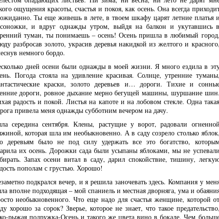
кого ощущения красоты, счастья и покоя, как осень. Она всегда приходи
ожиданно. Ты еще живешь в лете, в твоем шкафу царят летние платья 
соножки, и вдруг однажды утром, выйдя на балкон и укутавшись 
ренний туман, ты понимаешь – осень! Осень пришла в любимый город
юду разбросав золото, украсив деревья накидкой из желтого и красного
еснув немного бордо.
сколько дней осени были однажды в моей жизни. Я много ездила в эт
ень. Погода стояла на удивление красивая. Солнце, утренние туманы
нтастические краски, золото деревьев и… дороги. Тихие и сонны
енние дороги, ровное дыхание мерно бегущей машины, шуршание шин
хая радость и покой. Листья на капоте и на лобовом стекле. Одна така
рога привела меня однажды субботним вечером на дачу.
ла середина сентября. Клены, растущие у ворот, радовали огненно
жиной, которая шла им необыкновенно. А в саду созрело столько яблок
о деревьям было не под силу удержать все это богатство, которы
арила их осень. Дорожки сада были усыпаны яблоками, мы не успевал
бирать. Запах осени витал в саду, дарил спокойствие, тишину, легку
дость пополам с грустью. Хорошо!
заметно подкрался вечер, и я решила заночевать здесь. Компания у мен
ла вполне подходящая – мой спаниель и местная дворняга, ума и обаяни
осто необыкновенного. Что еще надо для счастья женщине, которой о
ду хорошо за сорок? Зверье, которое не знает, что такое предательство
ко-рыжая подружка-Осень и такого же цвета вино в бокале. Чем больш