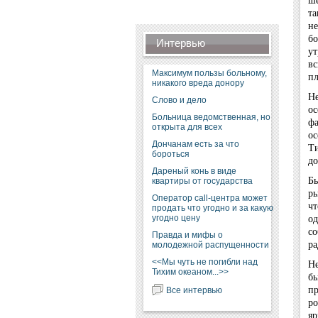
та
не
бо
Интервью
ут
вс
Максимум пользы больному,
пл
никакого вреда донору
Не
Слово и дело
ос
Больница ведомственная, но
фа
открыта для всех
ос
Дончанам есть за что
Ти
бороться
до
Дареный конь в виде
Бы
квартиры от государства
ры
Оператор call-центра может
чт
продать что угодно и за какую
од
угодно цену
со
Правда и мифы о
ра
молодежной распущенности
<<Мы чуть не погибли над
Не
Тихим океаном...>>
бы
пр
Все интервью
ро
яр