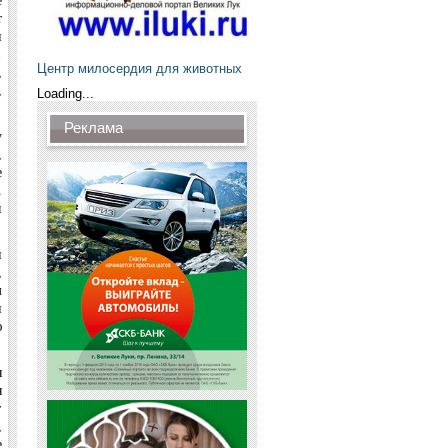
т
и
в
Центр милосердия для животных
,
,
Loading...
Реклама
у
,
е
.
я
й
,
м
и
ю
я
я
т
,
е