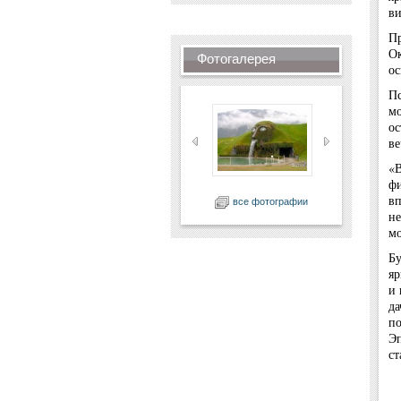
ви
Пр
Ок
Фотогалерея
ос
Пс
мо
ос
ве
«В
фи
вп
все фотографии
не
м
Бу
яр
и 
да
по
Эп
ст