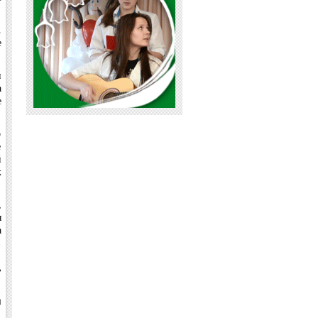
.
е
и
а
е
о
е
й
к
,
я
а
в
.
ь
я