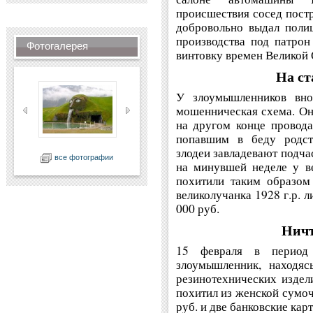
происшествия сосед постр
добровольно выдал полиц
производства под патрон
Фотогалерея
винтовку времен Великой 
На ст
У злоумышленников внов
мошенническая схема. Он
на другом конце провода
попавшим в беду родст
злодеи завладевают подча
все фотографии
на минувшей неделе у в
похитили таким образом
великолучанка 1928 г.р. 
000 руб.
Ничт
15 февраля в период
злоумышленник, находяс
резинотехнических издел
похитил из женской сумоч
руб. и две банковские кар