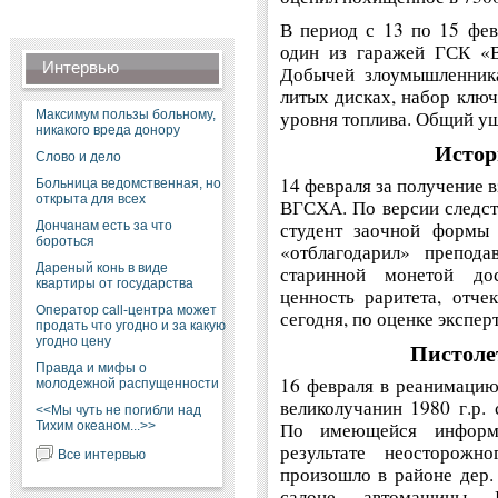
В период с 13 по 15 фев
один из гаражей ГСК «В
Интервью
Добычей злоумышленника
литых дисках, набор ключ
уровня топлива. Общий ущ
Максимум пользы больному,
никакого вреда донору
Истор
Слово и дело
14 февраля за получение 
Больница ведомственная, но
открыта для всех
ВГСХА. По версии следст
студент заочной формы 
Дончанам есть за что
бороться
«отблагодарил» препода
Дареный конь в виде
старинной монетой до
квартиры от государства
ценность раритета, отче
Оператор call-центра может
сегодня, по оценке экспер
продать что угодно и за какую
угодно цену
Пистолет
Правда и мифы о
16 февраля в реанимаци
молодежной распущенности
великолучанин 1980 г.р.
<<Мы чуть не погибли над
По имеющейся информ
Тихим океаном...>>
результате неосторож
Все интервью
произошло в районе дер.
салоне автомашины 