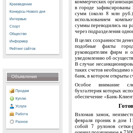
коммерческих организаций
Краеведение
в городе зафиксированы
Конкурсы Нового дня
сумм (около 8 млн руб.
использованием компью
Интервью
суммы переводились на р
Спорт
через подразделения одног
Общество
В целях сохранности дене
Информер
подобные факты горо
Рейтинг сайтов
руководителям фирм и о
уведомлению об осуществ
В случае несанкционирова
таких счетов необходимо 
банк, в котором открыты с
Объявления
Особое внимание сле
бухгалтерия которых испо
Продам
обеспечение «Банк-Клиен
Куплю
Гото
Услуги
Взломав замок, неизвес
Работа
февраля проник в дом 11
Разное
собой 7 рулонов сетки-
оценил похищенное в 7300