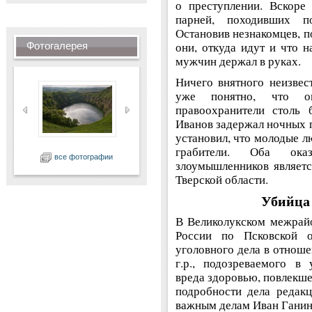
о преступлении. Вскоре
парней, походивших п
Остановив незнакомцев, п
они, откуда идут и что н
Фотогалерея
мужчин держал в руках.
Ничего внятного неизвес
уже понятно, что о
правоохранители столь 
Иванов задержал ночных п
установил, что молодые лю
грабители. Оба ока
все фотографии
злоумышленников являетс
Тверской области.
Убийца
В Великолукском межрай
России по Псковской о
уголовного дела в отноше
г.р., подозреваемого в
вреда здоровью, повлекше
подробности дела редак
важным делам Иван Ганин