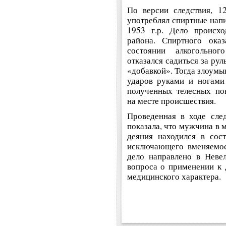
По версии следствия, 1
употреблял спиртные нап
1953 г.р. Дело происхо
района. Спиртного ока
состоянии алкогольно
отказался садиться за ру
«добавкой». Тогда злоум
ударов руками и ногами
полученных телесных по
на месте происшествия.
Проведенная в ходе след
показала, что мужчина в
деяния находился в сост
исключающего вменяемос
дело направлено в Неве
вопроса о применении к
медицинского характера.