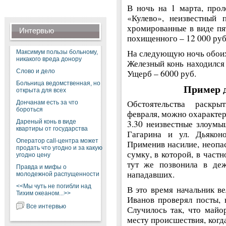
В ночь на 1 марта, про
«Кулево», неизвестный 
хромированные в виде пят
Интервью
похищенного – 12 000 руб
На следующую ночь обоих
Максимум пользы больному,
никакого вреда донору
Железный конь находился 
Слово и дело
Ущерб – 6000 руб.
Больница ведомственная, но
Пример 
открыта для всех
Обстоятельства раскр
Дончанам есть за что
бороться
февраля, можно охарактер
Дареный конь в виде
3.30 неизвестные злоумы
квартиры от государства
Гагарина и ул. Дьякон
Оператор call-центра может
Применив насилие, неопас
продать что угодно и за какую
сумку, в которой, в част
угодно цену
тут же позвонила в де
Правда и мифы о
нападавших.
молодежной распущенности
<<Мы чуть не погибли над
В это время начальник в
Тихим океаном...>>
Иванов проверял посты, 
Все интервью
Случилось так, что майо
месту происшествия, ког