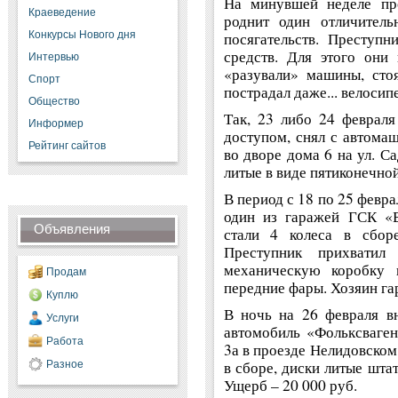
На минувшей неделе про
Краеведение
роднит один отличитель
Конкурсы Нового дня
посягательств. Преступн
средств. Для этого они
Интервью
«разували» машины, сто
Спорт
пострадал даже... велосип
Общество
Так, 23 либо 24 февраля
Информер
доступом, снял с автома
Рейтинг сайтов
во дворе дома 6 на ул. С
литые в виде пятиконечной
В период с 18 по 25 февр
один из гаражей ГСК «
Объявления
стали 4 колеса в сбор
Преступник прихвати
механическую коробку 
Продам
передние фары. Хозяин га
Куплю
В ночь на 26 февраля в
Услуги
автомобиль «Фольксваген
Работа
3а в проезде Нелидовском.
в сборе, диски литые шта
Разное
Ущерб – 20 000 руб.