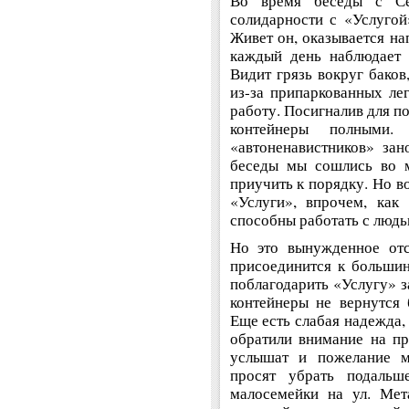
Во время беседы с С
солидарности с «Услугой
Живет он, оказывается на
каждый день наблюдает 
Видит грязь вокруг баков
из-за припаркованных ле
работу. Посигналив для п
контейнеры полными.
«автоненавистников» зан
беседы мы сошлись во м
приучить к порядку. Но в
«Услуги», впрочем, как
способны работать с людь
Но это вынужденное отс
присоединится к большин
поблагодарить «Услугу» з
контейнеры не вернутся
Еще есть слабая надежда,
обратили внимание на п
услышат и пожелание 
просят убрать подаль
малосемейки на ул. Мет