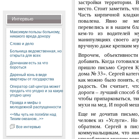
застройки территории. 
место. Стоит заметить, ч
Часть кирпичной кладки
Интервью
повалена. Явно не ме
перевелись и в нашем бла
кем-то из водителей м
Максимум пользы больному,
никакого вреда донору
манипуляциях своего аг
Слово и дело
вручную даже крепким му
Больница ведомственная, но
Впрочем, объективност
открыта для всех
добавить. Когда готовился
Дончанам есть за что
пришло письмо Сергея К
бороться
дома № 33». Сергей катег
Дареный конь в виде
как можно было понять, 
квартиры от государства
радость. Он считает, ч
Оператор call-центра может
дороги – лучший способ б
продать что угодно и за какую
угодно цену
чтобы припарковаться, тя
Правда и мифы о
мухи на мед. И порой меш
молодежной распущенности
Еще не дочитав письмо,
<<Мы чуть не погибли над
человек из «Услуги». Но
Тихим океаном...>>
обратном. Сергей в пис
Все интервью
коммунальщикам, что яв
уподобляется многим вор