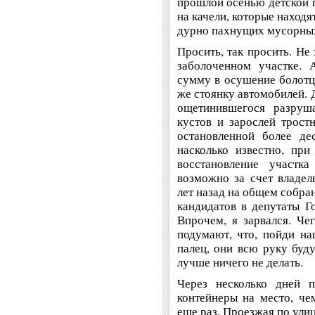
прошлой осенью детской 
на качели, которые находя
дурно пахнущих мусорных
Просить, так просить. Не
заболоченном участке.
сумму в осушение болотца
же стоянку автомобилей. 
ощетинившегося разруш
кустов и зарослей трост
остановленной более де
насколько известно, пр
восстановление участк
возможно за счет владель
лет назад на общем собра
кандидатов в депутаты Г
Впрочем, я зарвался. Че
подумают, что, пойди на
палец, они всю руку буду
лучше ничего не делать.
Через несколько дней п
контейнеры на место, че
еще раз. Проезжая по ули