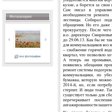
кухне, а борется за свои
Сам писал в управля
необходимости ремонта
Фотогалерея
лестницы. Собирал под
обращения. Но его даже 
прокуратуру. После чег
и.о. директора Смирновым
до 29.06.13. Как бы не т
для коммунальщиков воз и
– снабжение горячей вод
квартал, что позволяло х
все фотографии
А теперь ни промывки,
появились обещания про
ремонт системы подогрева
коммунальщики, по убе
бумажка, которую можно 
2014-й, но, если потреб
стерпит. И люди тоже. Т
существует только для сб
перечеркивает поспеш
ангажированности нашего 