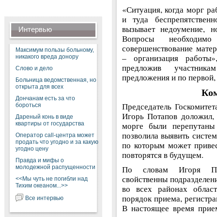
«Ситуация, когда морг р
и туда беспрепятственн
вызывает недоумение, н
Интервью
Вопросы необходим
совершенствование матер
Максимум пользы больному,
– организация работы»
никакого вреда донору
предложив участника
Слово и дело
предложения и по первой, 
Больница ведомственная, но
открыта для всех
Ко
Дончанам есть за что
Председатель Госкомите
бороться
Игорь Потапов доложил, 
Дареный конь в виде
квартиры от государства
морге были перепутаны 
позволила выявить систе
Оператор call-центра может
продать что угодно и за какую
по которым может привес
угодно цену
повторятся в будущем.
Правда и мифы о
молодежной распущенности
По словам Игоря Пот
свойственны подразделен
<<Мы чуть не погибли над
Тихим океаном...>>
во всех районах област
порядок приема, регистра
Все интервью
В настоящее время прие