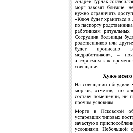
Андрей Турчак согласился
морг завозят близкие, н
нужно ограничить доступ
«Ключ будет храниться в
по паспорту родственника
работникам ритуальных а
Сотрудник больницы буд
родственников или други
будет прописано в
медработников», – по
алгоритмом как временн
совещания.
Хуже всего
На совещании обсудили м
моргов, отметив, что о
составу помещений, ни п
прочим условиям.
Морги в Псковской об
устаревших типовых постр
зачастую в приспособлен
условиями. Небольшой о