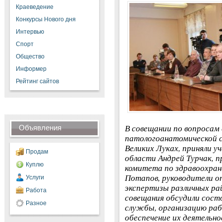
Краеведение
Конкурсы Нового дня
Интервью
Спорт
Общество
Информер
Рейтинг сайтов
В совещании по вопросам
Объявления
патологоанатомической 
Великих Луках, приняли у
Продам
области Андрей Турчак, 
Куплю
комитета по здравоохран
Потапов, руководители о
Услуги
экспертизы различных ра
Работа
совещания обсудили сост
Разное
службы, организацию раб
обеспечение их деятельно