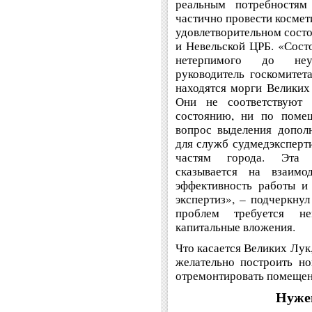
реальным потребностя
частично провести космет
удовлетворительном состо
и Невельской ЦРБ. «Состо
нетерпимого до неуд
руководитель госкомите
находятся морги Великих
Они не соответствуют 
состоянию, ни по поме
вопрос выделения допол
для служб судмедэксперт
частям города. Эта т
сказывается на взаимод
эффективность работы и
экспертиз», – подчеркну
проблем требуется н
капитальные вложения.
Что касается Великих Лук,
желательно построить н
отремонтировать помещен
Нуже