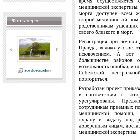
время осуществляется с
медицинской экспертизы.
морга доступен всем ж
скорой медицинской помо
Фотогалерея
родственникам ушедших 
своего близкого в морг.
Регистрация при ночной 
Правда, великолукское о
исключением. А вот п
большинстве районов о
возможность ошибки, и по
все фотографии
Себежской центральн
повториться.
Разработан проект приказ
в соответствии с кот
урегулированы. Предл
сотрудникам приемных по
медицинской помощи, к
охрану и выдачу под р
доверенным лицам, доста
медицинской экспертизы.