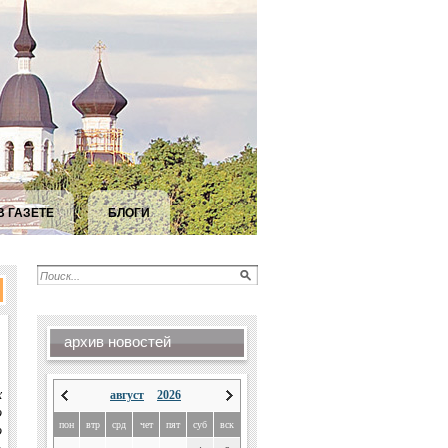
В ГАЗЕТЕ
БЛОГИ
архив новостей
х
август
2026
о
пон
втр
срд
чет
пят
суб
вск
о
о