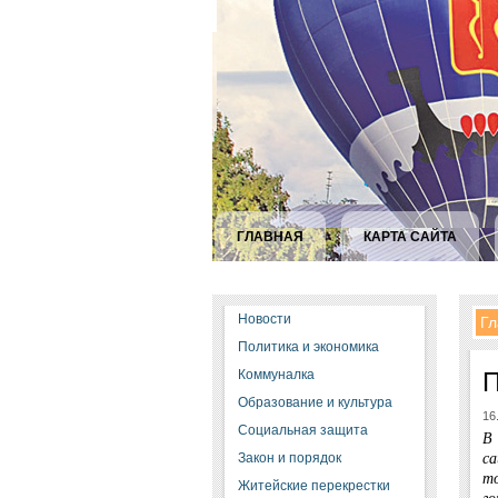
ГЛАВНАЯ
КАРТА САЙТА
Новости
Гл
Политика и экономика
Коммуналка
П
Образование и культура
16
Социальная защита
В
са
Закон и порядок
то
Житейские перекрестки
го