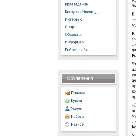
Краеведение
бы
Конкурсы Нового дня
В 
эт
Интервью
го
Спорт
Ка
Общество
ег
Информер
со
до
Рейтинг сайтов
Ко
Чт
п
уп
Объявления
це
пр
к
Продам
пр
Куплю
«
Услуги
по
мы
Работа
ср
Разное
Ко
Ур