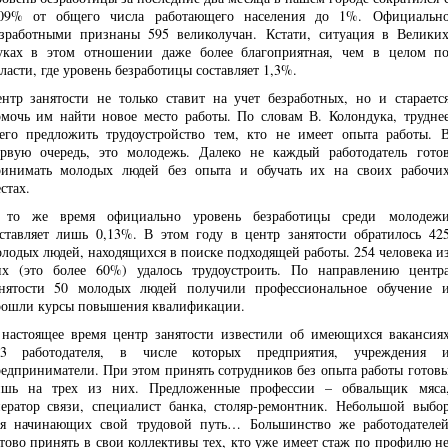
,09% от общего числа работающего населения до 1%. Официальн
зработными признаны 595 великолучан. Кстати, ситуация в Велики
уках в этом отношении даже более благоприятная, чем в целом п
ласти, где уровень безработицы составляет 1,3%.
нтр занятости не только ставит на учет безработных, но и стараетс
мочь им найти новое место работы. По словам В. Колондука, трудне
его предложить трудоустройство тем, кто не имеет опыта работы. 
рвую очередь, это молодежь. Далеко не каждый работодатель гото
ринимать молодых людей без опыта и обучать их на своих рабочи
стах.
 то же время официально уровень безработицы среди молодеж
ставляет лишь 0,13%. В этом году в центр занятости обратилось 42
лодых людей, находящихся в поиске подходящей работы. 254 человека и
х (это более 60%) удалось трудоустроить. По направлению центр
анятости 50 молодых людей получили профессиональное обучение 
ошли курсы повышения квалификации.
настоящее время центр занятости известили об имеющихся вакансия
43 работодателя, в числе которых предприятия, учреждения 
едприниматели. При этом принять сотрудников без опыта работы готов
ишь на трех из них. Предложенные профессии – обвальщик мяса
ератор связи, специалист банка, столяр-ремонтник. Небольшой выбо
ля начинающих свой трудовой путь… Большинство же работодателе
тово принять в свои коллективы тех, кто уже имеет стаж по профилю н