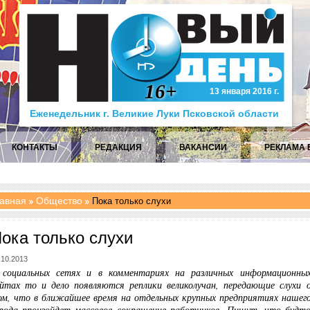
16+
13 января 2016 г.
Еженедельник г. Великие Луки Псковской области
КОНТАКТЫ
РЕДАКЦИЯ
ВАКАНСИИ
РЕКЛАМА 
авная
Общество
Пока только слухи
ока только слухи
.10.2013
 социальных сетях и в комментариях на различных информационны
йтах то и дело появляются реплики великолучан, передающие слухи 
м, что в ближайшее время на отдельных крупных предприятиях нашег
рода произойдет массовое сокращение работников. Пишут, что будт