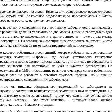
 уже часть из них получила соответствующие уведомления.
центре занятости населения Великих Лук официального подтверждени
им слухам нет. Количество безработных за последнее время в наше
роде не выросло, а, напротив, сократилось.
к известно, о сокращении того или иного рабочего места занимающег
о работника должны уведомить за два месяца. Обычно работодатель дае
ответствующую информацию и в центр занятости – тоже за два месяц
 сокращения. На сегодня, как сообщил директор центра занятости Викто
лондук, таких заявок ни от каких предприятий не поступало.
о касается работников предприятий, которые работали на арендованны
лощадях компании «Протек», где сейчас установлено конкурсно
равление и производство приостановлено, то и они еще не обращались 
нтр занятости для постановки на учет в качестве безработных. П
озвучавшей в СМИ информации, речь идет о четырех сотнях работников
оторые уже не работают в обычном трудовом графике, но и еще н
едупреждены о сокращении их рабочих мест.
Лично мы никаких официальных уведомлений от работодателя н
лучали, и сотрудники вышеуказанных компаний к нам не приходили. Н
 тщательно следим за ситуацией, потому что если к нам сейчас приде
азу 400 человек – это будет коллапс», – цитирует слова Виктор
лондука газета «Псковская правда».
овень безработицы за последние два месяца в нашем городе сократился 