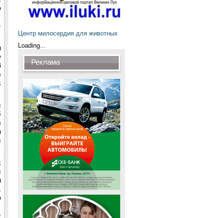
о
х
о
Центр милосердия для животных
Loading...
я
е
Реклама
В
в
х
и
5
з
а
и
х
и
ы
,
р
й
е