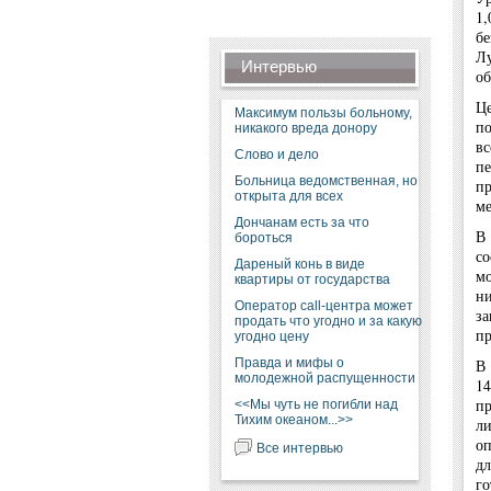
1
бе
Л
Интервью
об
Це
Максимум пользы больному,
по
никакого вреда донору
вс
Слово и дело
пе
Больница ведомственная, но
п
открыта для всех
ме
Дончанам есть за что
В
бороться
со
Дареный конь в виде
мо
квартиры от государства
ни
Оператор call-центра может
з
продать что угодно и за какую
пр
угодно цену
Правда и мифы о
В 
молодежной распущенности
1
пр
<<Мы чуть не погибли над
Тихим океаном...>>
л
оп
Все интервью
д
го