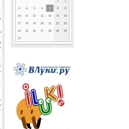
1
2
3
4
5
6
7
8
9
я
10
11
12
13
14
15
16
м
17
18
19
20
21
22
23
о
24
25
26
27
28
29
30
т
31
а
р
х
е
в
о
,
е
е
о
т
а
с