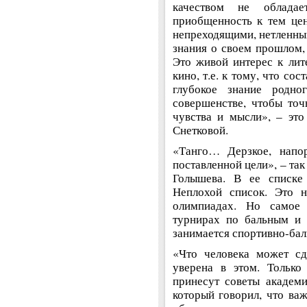
качеством не обладае
приобщенность к тем цен
непреходящими, нетленны
знания о своем прошлом, 
Это живой интерес к лите
кино, т.е. к тому, что со
глубокое знание родно
совершенстве, чтобы точ
чувства и мысли», – эт
Снетковой.
«Танго… Дерзкое, напор
поставленной цели», – та
Голышева. В ее списке
Неплохой список. Это н
олимпиадах. Но самое
турнирах по бальным и 
занимается спортивно-бал
«Что человека может сд
уверена в этом. Только
принесут советы академ
который говорил, что важ