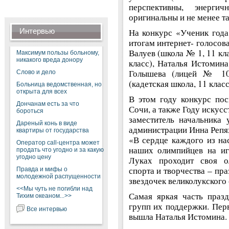
перспективны, энерг
оригинальны и не менее т
Интервью
На конкурс «Ученик года
итогам интернет- голосов
Валуев (школа № 1, 11 кл
Максимум пользы больному,
никакого вреда донору
класс), Наталья Истомина
Голышева (лицей № 10
Слово и дело
(кадетская школа, 11 класс
Больница ведомственная, но
открыта для всех
В этом году конкурс по
Дончанам есть за что
Сочи, а также Году искусс
бороться
заместитель начальника 
Дареный конь в виде
администрации Инна Репях
квартиры от государства
«В сердце каждого из на
Оператор call-центра может
наших олимпийцев на иг
продать что угодно и за какую
угодно цену
Луках проходит своя ол
спорта и творчества – пр
Правда и мифы о
молодежной распущенности
звездочек великолукского
<<Мы чуть не погибли над
Самая яркая часть праз
Тихим океаном...>>
групп их поддержки. Пер
Все интервью
вышла Наталья Истомина.