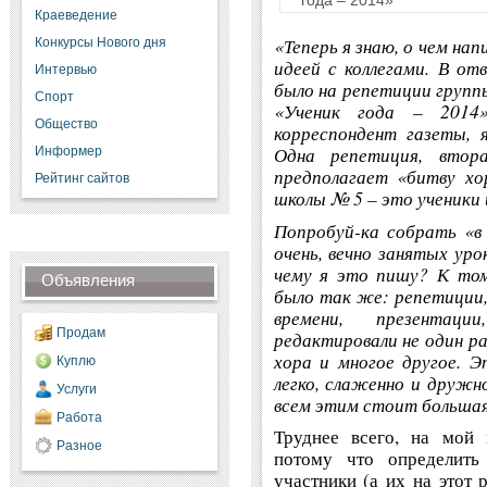
Краеведение
«Теперь я знаю, о чем нап
Конкурсы Нового дня
идеей с коллегами. В о
Интервью
было на репетиции групп
Спорт
«Ученик года – 2014
Общество
корреспондент газеты, 
Одна репетиция, втор
Информер
предполагает «битву хо
Рейтинг сайтов
школы № 5 – это ученики 
Попробуй-ка собрать «в 
очень, вечно занятых у
чему я это пишу? К том
Объявления
было так же: репетиции,
времени, презентац
Продам
редактировали не один р
хора и многое другое. Э
Куплю
легко, слаженно и дружно
Услуги
всем этим стоит большая
Работа
Труднее всего, на мой 
Разное
потому что определить
участники (а их на этот 