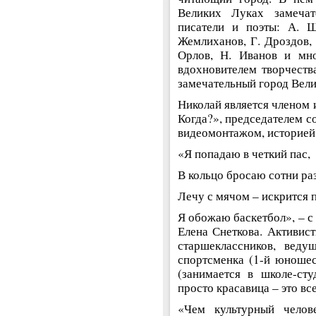
Великих Луках замеча
писатели и поэты: А. Ш
Жемлиханов, Г. Дроздов, 
Орлов, Н. Иванов и мно
вдохновителем творчеств
замечательный город Вели
Николай является членом 
Когда?», председателем с
видеомонтажом, историей 
«Я попадаю в четкий пас,
В кольцо бросаю сотни раз
Лечу с мячом – искрится п
Я обожаю баскетбол», – с
Елена Снеткова. Активист
старшеклассников, веду
спортсменка (1-й юношес
(занимается в школе-ст
просто красавица – это все
«Чем культурный челове