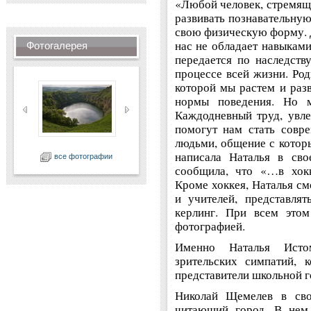
«Любой человек, стремящи
развивать познавательную
свою физическую форму. Д
нас не обладает навыками
Фотогалерея
передается по наследств
процессе всей жизни. Род
которой мы растем и раз
нормы поведения. Но м
Каждодневный труд, увле
помогут нам стать совр
людьми, общение с которы
написала Наталья в сво
все фотографии
сообщила, что «…в хокк
Кроме хоккея, Наталья см
и учителей, представля
керлинг. При всем этом
фотографией.
Именно Наталья Исто
зрительских симпатий, 
представители школьной г
Николай Щемелев в сво
читающий город. В нем 