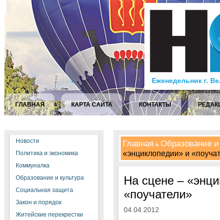
Еженедельник г. В
ГЛАВНАЯ
КАРТА САЙТА
КОНТАКТЫ
РЕДАК
Новости
Главная
Образование и
«энциклопедии» и «поуча
Политика и экономика
Коммуналка
На сцене – «энци
Образование и культура
Социальная защита
«поучатели»
Закон и порядок
04.04.2012
Житейские перекрестки