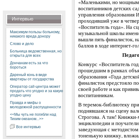
«Маленькими, но мощными
воспитанников детских са
управления образования 
Интервью
проходивший уже в четве
«Воспитатель года». На сц
музыкальной школы имени 
Максимум пользы больному,
никакого вреда донору
вышли пять финалисток, 
Слово и дело
баллов в ходе интернет-го
Больница ведомственная, но
Педаго
открыта для всех
Конкурс «Воспитатель год
Дончанам есть за что
бороться
прошедшим в рамках объя
Дареный конь в виде
образования «Года детско
квартиры от государства
финалисток предстояло пок
Оператор call-центра может
своей работе и как приви
продать что угодно и за какую
воспитанникам.
угодно цену
Правда и мифы о
В теремок-библиотеку при
молодежной распущенности
поднявшаяся на сцену вал
<<Мы чуть не погибли над
Строгова. А там! Книжки-м
Тихим океаном...>>
энциклопедии и поучатели 
Все интервью
заведующая с методистом 
тоненькую книжку, вложил