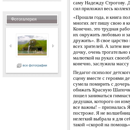
саму Надежду Строгову. Д
сил приложил весь коллект
«Прошли года, и книга по
Фотогалерея
многих лет пишу свою я кн
Конечно, это трудная рабо
их окружить любовью и за
дружить». В свое царство 
всех зрителей. А затем в
дочку, очень трогательно
малюткой на руках своеоб
конечно, заслужила массу
все фотографии
Педагог-психолог детског
сцену вместе с героями де
сумела помирить с дочерь
обижать Красную Шапочку,
пошел заниматься гимнаст
дедушки, которого он изм
все важны! – призналась Ян
построже. Я не волшебница
нелегкий выбрала я для се
такой «скорой на помощь» 