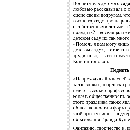
Воспитатель детского сад
любовью рассказывала о с
сцене своим подругам, что
жизни гораздо проще реша
с собственными детьми. «О
поладить? – восклицали е
детском саду их так много.
«Помочь я вам могу лишь 
детском саду», – отвечала
трудилась», – вот формул
Константиновой.
Поднять
«Непреходящей миссией эт
талантливых, творчески р
имеют высокий профессио
коллег, общественности, 
этого праздника также яв
общественности и формир
этой профессии», – подче
образования Ираида Буше
Фантазию, творчество и, 