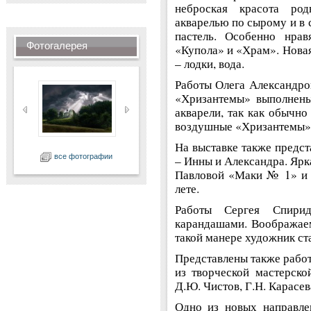
неброская красота ро
акварелью по сырому и в 
пастель. Особенно нрав
Фотогалерея
«Купола» и «Храм». Новая
– лодки, вода.
Работы Олега Александро
«Хризантемы» выполнены
акварели, так как обычн
воздушные «Хризантемы» 
На выставке также предс
все фотографии
– Инны и Александра. Ярк
Павловой «Маки № 1» и 
лете.
Работы Сергея Спирид
карандашами. Воображае
такой манере художник ста
Представлены также рабо
из творческой мастерско
Д.Ю. Чистов, Г.Н. Карасев
Одно из новых направле