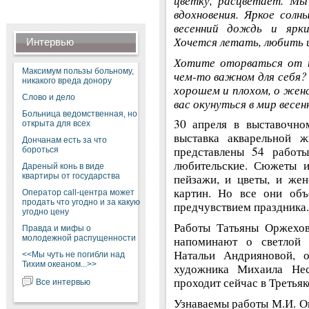
цветку, расцветает. Мы
вдохновения. Яркое солн
весенний дождь и ярки
Хочется летать, любить 
Интервью
Хотите оторваться от п
Максимум пользы больному,
чем-то важном для себя?
никакого вреда донору
хорошем и плохом, о жен
Слово и дело
вас окунуться в мир весен
Больница ведомственная, но
30 апреля в выставочно
открыта для всех
выставка акварельной 
Дончанам есть за что
представлены 54 работы
бороться
любительские. Сюжеты и
Дареный конь в виде
квартиры от государства
пейзажи, и цветы, и жен
картин. Но все они объ
Оператор call-центра может
продать что угодно и за какую
предчувствием праздника.
угодно цену
Работы Татьяны Оржехов
Правда и мифы о
молодежной распущенности
напоминают о светлой 
Натальи Андрияновой, о
<<Мы чуть не погибли над
Тихим океаном...>>
художника Михаила Нест
проходит сейчас в Третьяк
Все интервью
Узнаваемы работы М.И. О