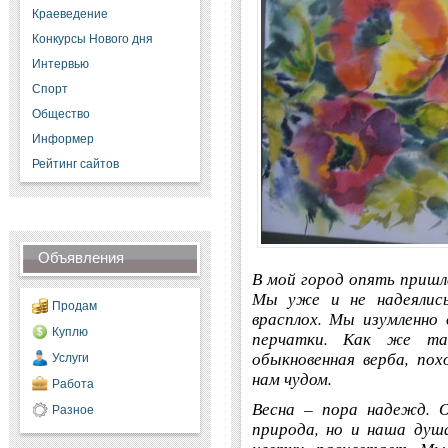
Краеведение
Конкурсы Нового дня
Интервью
Спорт
Общество
Информер
Рейтинг сайтов
Объявления
В мой город опять пришла
Мы уже и не надеялис
Продам
врасплох. Мы изумленно
Куплю
перчатки. Как же та
обыкновенная верба, по
Услуги
нам чудом.
Работа
Весна – пора надежд. 
Разное
природа, но и наша душа