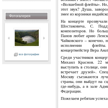
«Волшебной флейты». Но, 
этот звук? Душа, заворо
змее из корзинки индийско
Фотогалерея
На концерте прозвучали
Шостаковича, С. Под
композиторов. Но больш
Панов любит арию Ленск
Чайковского – конечно, н
исполнении флейты
концертмейстер Вера Анат
все фотографии
Среди участников концер
Михаил Краснов. 22 м
выступить в столице, он
встречает друзей». Спе
Москву съезжаются луч
страны, они выйдут на с
где-нибудь, а в зале Ад
Федерации.
Пожелаем ребятам успеха