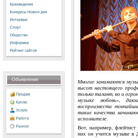
Краеведение
Конкурсы Нового дня
Интервью
Спорт
Общество
Информер
Рейтинг сайтов
Объявления
Многие занимаются музык
высот настоящего профе
только талант, но и огро
Продам
музыке любовь», даю
Куплю
воспроизвести тончайши
Услуги
такие качества начинаю
исполнителе.
Работа
Вот, например, флейтист 
Разное
них он учится музыке в