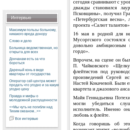
сегодня сравнивают с уро
дважды становился лау
Псковщины», получил Гр
Интервью
«Петербургская весна», 
проекта «Салют талантов»
Максимум пользы больному,
16 мая в родной для н
никакого вреда донору
Мусоргского состоялся 
Слово и дело
довольно амбициозным н
Больница ведомственная, но
гордо».
открыта для всех
Впрочем, на сцене он был
Дончанам есть за что
бороться
П. Чайковского «Щелку
Дареный конь в виде
флейтистов под руковод
квартиры от государства
произведений Сергей ис
Оператор call-центра может
Настей Кокачевой. Были 
продать что угодно и за какую
квартета и джазового анса
угодно цену
Правда и мифы о
Майя Геннадьевна Потехин
молодежной распущенности
могли убедиться слу
<<Мы чуть не погибли над
исполнитель. Именно он
Тихим океаном...>>
любовь к флейте.
Все интервью
Когда говоришь об эт
возникает эпитет «волшеб