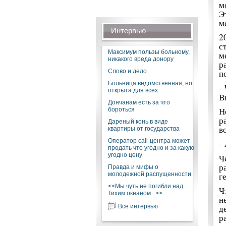
м
Э
м
Интервью
2
с
Максимум пользы больному,
м
никакого вреда донору
р
Слово и дело
п
Больница ведомственная, но
–
открыта для всех
В
Дончанам есть за что
Н
бороться
р
Дареный конь в виде
в
квартиры от государства
Оператор call-центра может
–
продать что угодно и за какую
угодно цену
Ч
р
Правда и мифы о
молодежной распущенности
г
<<Мы чуть не погибли над
Ч
Тихим океаном...>>
н
Все интервью
д
р