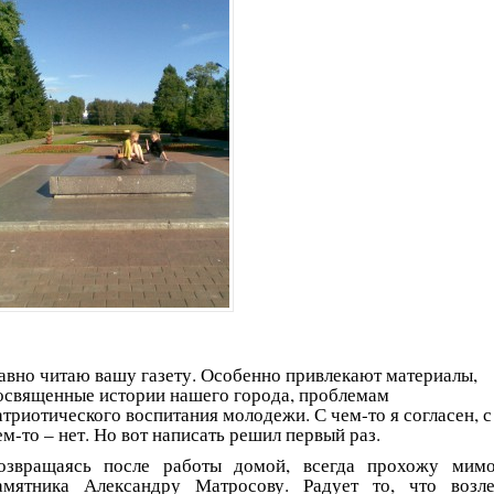
авно читаю вашу газету. Особенно привлекают материалы,
освященные истории нашего города, проблемам
атриотического воспитания молодежи. С чем-то я согласен, с
ем-то – нет. Но вот написать решил первый раз.
озвращаясь после работы домой, всегда прохожу мим
амятника Александру Матросову. Радует то, что возл