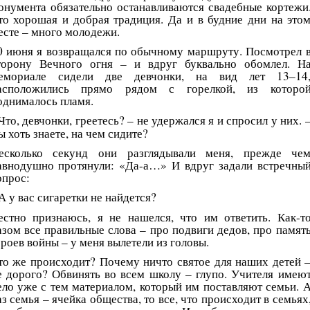
онумента обязательно останавливаются свадебные кортежи
то хорошая и добрая традиция. Да и в будние дни на это
есте – много молодежи.
0 июня я возвращался по обычному маршруту. Посмотрел 
торону Вечного огня – и вдруг буквально обомлел. Н
емориале сидели две девчонки, на вид лет 13–14
асположились прямо рядом с горелкой, из которо
однималось пламя.
Что, девчонки, греетесь? – не удержался я и спросил у них. 
ы хоть знаете, на чем сидите?
есколько секунд они разглядывали меня, прежде че
авнодушно протянули: «Да-а…» И вдруг задали встречны
опрос:
А у вас сигаретки не найдется?
естно признаюсь, я не нашелся, что им ответить. Как-т
азом все правильные слова – про подвиги дедов, про памят
ероев войны – у меня вылетели из головы.
то же происходит? Почему ничто святое для наших детей 
е дорого? Обвинять во всем школу – глупо. Учителя имею
ело уже с тем материалом, который им поставляют семьи. 
аз семья – ячейка общества, то все, что происходит в семьях