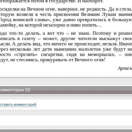
 отображается потом в государстве. И наоборот.
осиделки на Вечном огне, наверное, не редкость. Да и стела
оторую возвели в честь присвоения Великим Лукам звани
Город воинской славы», уже давно превратилась в большу
камейку, на которой незазорно и пиво попить…
адо что-то делать, а вот что – не знаю. Поэтому и реши
аписать в газету – может, другие читатели выскажут сво
ысли. А делать вид, что ничего не происходит, нельзя. Инач
ерез несколько лет дети нынешних малолеток уже будут н
росто «стрелять» сигаретки, сидя на мемориалах, – он
удут, не стесняясь, прикуривать от Вечного огня!
Арте
омментарии (0)
ставить комментарий