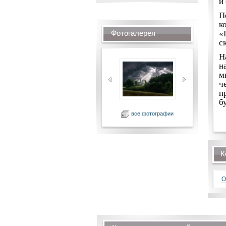
и
П
к
«
Фотогалерея
с
Н
н
м
ч
п
б
все фотографии
К
О