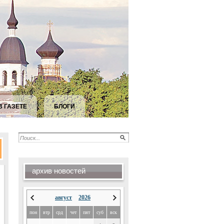
В ГАЗЕТЕ
БЛОГИ
архив новостей
август
2026
пон
втр
срд
чет
пят
суб
вск