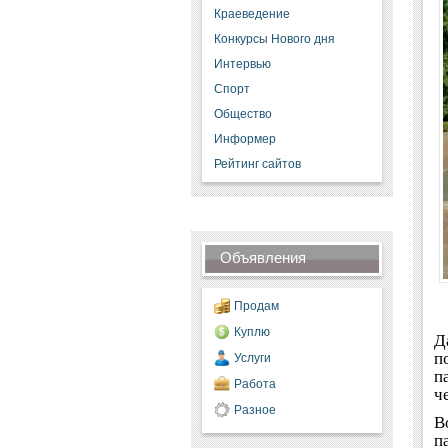
Краеведение
Конкурсы Нового дня
Интервью
Спорт
Общество
Информер
Рейтинг сайтов
Объявления
Продам
Куплю
Д
п
Услуги
п
Работа
ч
Разное
В
п