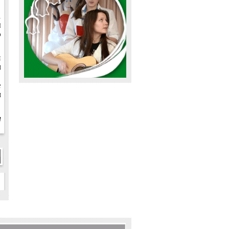
,
я
ю
л
и
е
е
и
м