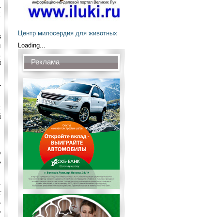
.
м
Центр милосердия для животных
в
а
Loading...
,
й
Реклама
–
м
й
о
ь
–
т
А
,