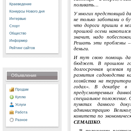
поливать…
Краеведение
Конкурсы Нового дня
У многих предстоящий д
не только заботами о б
Интервью
что дороги пришли в не
Спорт
прошлой осени накопился
Общество
значит, надо побеспоко
Информер
Решать эти проблемы – 
деньги.
Рейтинг сайтов
И тут свою помощь дач
бюджет. В прошлом го
долгосрочная целевая п
развития садоводства к
Объявления
хозяйства на территори
годах». В декабре в 
Продам
предусмотренных данно
специальное положение. 
Куплю
пунктах данного док
Услуги
администрацию Великол
Работа
комитета по экономичес
Разное
СЕМАШКО
.
– В положении расписа