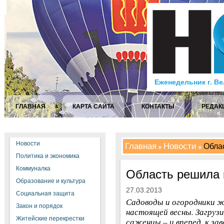
Еженедельник г. В
ГЛАВНАЯ
КАРТА САЙТА
КОНТАКТЫ
РЕДАК
Новости
Главная
Новости
Облас
Политика и экономика
Коммуналка
Область решила 
Образование и культура
27.03.2013
Социальная защита
Садоводы и огородники 
Закон и порядок
настоящей весны. Загрузи
Житейские перекрестки
саженцы – и вперед, к за