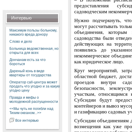
предоставления субс
садоводческим некоммерч
Интервью
Нужно подчеркнуть, чт
могут рассчитывать тольк
Максимум пользы больному,
объединения, которым 
никакого вреда донору
садоводства были отведе
Слово и дело
действующих на террито
появились до указанн
Больница ведомственная, но
открыта для всех
некоммерческое объедине
Дончанам есть за что
как юридическое лицо.
бороться
Круг мероприятий, затр
Дареный конь в виде
областной бюджет, доста
квартиры от государства
проездов внутри садо
Оператор call-центра может
продать что угодно и за какую
безопасности, землеуст
угодно цену
участкам, относящимся 
Правда и мифы о
Субсидии будут предост
молодежной распущенности
контейнеров и вывоз мусо
<<Мы чуть не погибли над
и газификацию садовых уч
Тихим океаном...>>
Субсидии объединениям д
Все интервью
возмещения как уже про