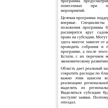
программа предусматри
понесенных при про
мероприятий.
Целевая программа поддер
впервые. Специалисты
положения программы бу
расширится круг садов
право на субсидии. Могут
здесь многое зависит от 
проводить собрания и 
программе, а после этог
Кстати, с их перечнем 
экономическому развитию
Область дает реальный ш
сократить расходы по бла
важно этим шансом во
реализацию регионально
выделить из регионал
Выделяться субсидии бу
поступят заявки. Поэтому
опоздал.