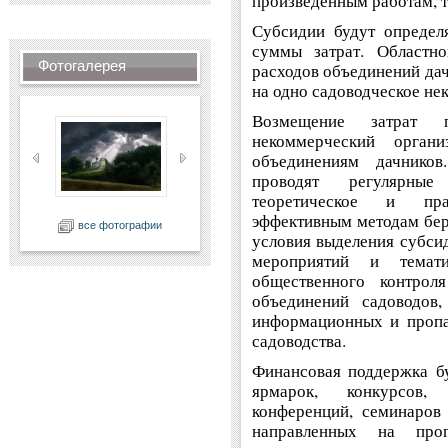
произведенным работам, 
Субсидии будут определ
суммы затрат. Областн
Фотогалерея
расходов объединений дач
на одно садоводческое не
Возмещение затрат 
некоммерческий органи
объединениям дачников
проводят регулярные
теоретическое и пра
эффективным методам бер
все фотографии
условия выделения субси
мероприятий и темати
общественного контрол
объединений садоводов,
информационных и пропа
садоводства.
Финансовая поддержка бу
ярмарок, конкурсов, 
конференций, семинаров
направленных на проп