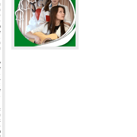
й
и
е
-
а
е
.
и
и
о
е
.
ь
м
е
.
с
й
х
о
я
И