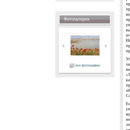
пр
п
ве
Фотогалерея
пр
уп
вы
ег
И
п
пр
Уп
з
все фотографии
ин
«Т
к
пр
о
Сл
Е
уп
м
ин
эт
уж