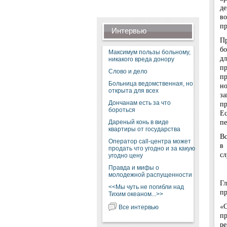
де
во
пр
Интервью
Пр
бо
Максимум пользы больному,
д
никакого вреда донору
пр
Слово и дело
пр
Больница ведомственная, но
но
открыта для всех
за
пр
Дончанам есть за что
бороться
Ес
пе
Дареный конь в виде
квартиры от государства
Вс
Оператор call-центра может
в 
продать что угодно и за какую
сл
угодно цену
Правда и мифы о
молодежной распущенности
Г
<<Мы чуть не погибли над
пр
Тихим океаном...>>
«С
Все интервью
пр
р