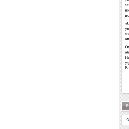
за
и
по
«
уп
х
оп
Оп
об
И
у
Ве
К
О