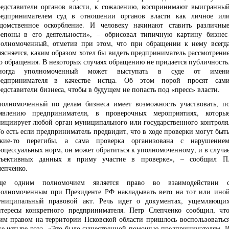
едставители органов власти, к сожалению, воспринимают выигранны
редпринимателем суд в отношении органов власти как личное ил
домственное оскорбление. И человеку начинают ставить различны
епоны в его деятельности», – обрисовал типичную картину бизнес
олномоченный, отметив при этом, что при обращении к нему всегд
ясняется, каким образом хотел бы видеть предприниматель рассмотрени
о обращения. В некоторых случаях обращению не придается публичность
ногда уполномоченный может выступать в суде от имен
редпринимателя в качестве истца. Об этом порой просят сам
едставители бизнеса, чтобы в будущем не попасть под «пресс» власти.
олномоченный по делам бизнеса имеет возможность участвовать, п
аявлению предпринимателя, в проверочных мероприятиях, которы
ициирует любой орган муниципального или государственного контроля
о есть если предприниматель предвидит, что в ходе проверки могут быт
акие-то перегибы, а сама проверка организована с нарушение
оцессуальных норм, он может обратиться к уполномоченному, и в случа
бъективных данных я приму участие в проверке», – сообщил П
епченко.
ще одним полномочием является право во взаимодействии 
олномоченным при Президенте РФ накладывать вето на тот или ино
униципальный правовой акт. Речь идет о документах, ущемляющи
тересы конкретного предпринимателя. Петр Слепченко сообщил, чт
им правом на территории Псковской области пришлось воспользоватьс
е четыре раза. «Это было существенной помощью предпринимателям. 