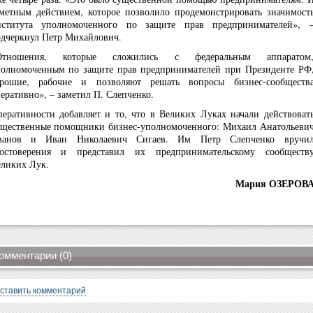
метным действием, которое позволило продемонстрировать значимост
нститута уполномоченного по защите прав предпринимателей», 
дчеркнул Петр Михайлович.
Отношения, которые сложились с федеральным аппаратом
олномоченным по защите прав предпринимателей при Президенте РФ
орошие, рабочие и позволяют решать вопросы бизнес-сообществ
еративно», – заметил П. Слепченко.
еративности добавляет и то, что в Великих Луках начали действоват
щественные помощники бизнес-уполномоченного: Михаил Анатольеви
ванов и Иван Николаевич Сигаев. Им Петр Слепченко вручи
достоверения и представил их предпринимательскому сообществ
ликих Лук.
Мария ОЗЕРОВ
омментарии (0)
ставить комментарий