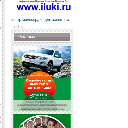
и
в
Центр милосердия для животных
о
Loading...
я
а
Реклама
и
,
–
и
.
в
,
%
с
а
я
о