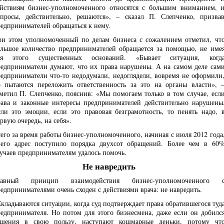
йствиям бизнес-уполномоченного относятся с большим вниманием, 
просы, действительно, решаются», – сказал П. Слепченко, призва
едпринимателей обращаться к нему.
и этом уполномоченный по делам бизнеса с сожалением отметил, чт
льшое количество предпринимателей обращается за помощью, не име
ля этого существенных оснований. «Бывает ситуация, когд
едприниматели думают, что их права нарушены. А на самом деле сам
едприниматели что-то недодумали, недоглядели, вовремя не оформили
 пытаются переложить ответственность за это на органы власти», 
метил П. Слепченко, пояснив: «Мы помогаем только в том случае, есл
ава и законные интересы предпринимателей действительно нарушены
ли это эмоции, если это правовая безграмотность, то пенять надо, 
рвую очередь, на себя».
его за время работы бизнес-уполномоченного, начиная с июля 2012 года
его адрес поступило порядка двухсот обращений. Более чем в 60
учаев предпринимателям удалось помочь.
Не навредить
лавный принцип взаимодействия бизнес-уполномоченного 
едпринимателями очень сходен с действиями врача: не навредить.
кладываются ситуации, когда суд подтверждает права обратившегося туд
едпринимателя. Но потом для этого бизнесмена, даже если он добилс
ешения в свою пользу, наступают кошмарные деньки, потому чт