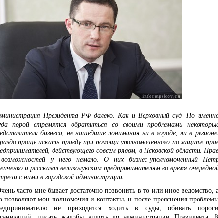
министрация Президента РФ далеко. Как и Верховный суд. Но именн
уда порой стремятся обратиться со своими проблемами некоторы
едставители бизнеса, не нашедшие понимания ни в городе, ни в регионе
раздо проще искать правду при помощи уполномоченного по защите пра
едпринимателей, действующего совсем рядом, в Псковской области. Пра
 возможностей у него немало. О них бизнес-уполномоченный Пет
епченко и рассказал великолукским предпринимателям во время очередно
тречи с ними в городской администрации.
чень часто мне бывает достаточно позвонить в то или иное ведомство, 
о позволяют мои полномочия и контакты, и после прояснения проблем
редпринимателю не приходится ходить в суды, обивать порог
ганизаций, писать жалобы вплоть до администрации Президента. 