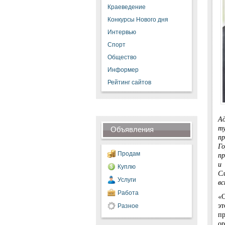
Краеведение
Конкурсы Нового дня
Интервью
Спорт
Общество
Информер
Рейтинг сайтов
Ад
т
Объявления
пр
Го
Продам
пр
и
Куплю
Сл
Услуги
вс
Работа
«О
эт
Разное
п
ор