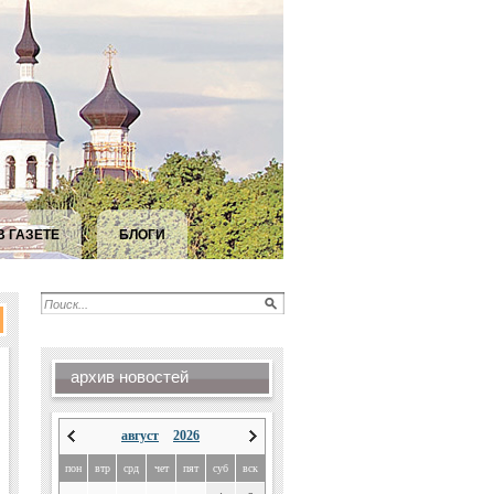
В ГАЗЕТЕ
БЛОГИ
архив новостей
август
2026
пон
втр
срд
чет
пят
суб
вск