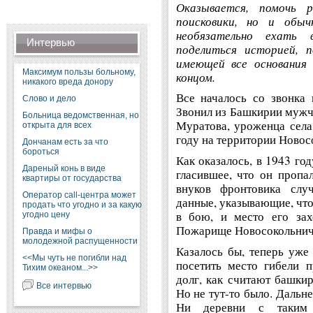
Оказывается, помочь 
поисковики, но и обы
необязательно ехать
Интервью
поделиться историей, п
имеющей все основания
Максимум пользы больному,
концом.
никакого вреда донору
Все началось со звонка
Слово и дело
Звонил из Башкирии мужч
Больница ведомственная, но
Муратова, уроженца села
открыта для всех
году на территории Новос
Дончанам есть за что
бороться
Как оказалось, в 1943 го
Дареный конь в виде
гласившее, что он пропал
квартиры от государства
внуков фронтовика слу
Оператор call-центра может
данные, указывающие, что 
продать что угодно и за какую
в бою, и место его зах
угодно цену
Пожарище Новосокольниче
Правда и мифы о
молодежной распущенности
Казалось бы, теперь уже
<<Мы чуть не погибли над
посетить место гибели 
Тихим океаном...>>
долг, как считают башкир
Все интервью
Но не тут-то было. Дальн
Ни деревни с таким 