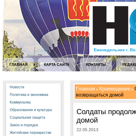
Еженедельник г. В
ГЛАВНАЯ
КАРТА САЙТА
КОНТАКТЫ
РЕДАК
Новости
Главная
Краеведение
С
возвращаться домой
Политика и экономика
Коммуналка
Солдаты продолж
Образование и культура
Социальная защита
домой
Закон и порядок
22.05.2013
Житейские перекрестки