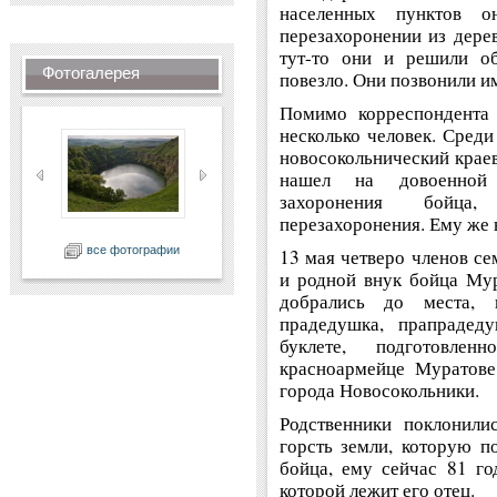
населенных пунктов 
перезахоронении из дере
тут-то они и решили о
Фотогалерея
повезло. Они позвонили им
Помимо корреспондента 
несколько человек. Сред
новосокольнический краев
нашел на довоенной 
захоронения бойца
перезахоронения. Ему же в
все фотографии
13 мая четверо членов се
и родной внук бойца Мур
добрались до места, 
прадедушка, прапрадед
буклете, подготовл
красноармейце Муратове
города Новосокольники.
Родственники поклонили
горсть земли, которую п
бойца, ему сейчас 81 го
которой лежит его отец.