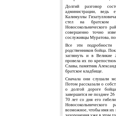
Долгий разговор со
администрации, ведь 
Калимуллы Гизатуллович
стел на братском з
Новосокольнического ра
совершенно точно изве
сослуживцы Муратова, пог
Все эти подробности
родственников бойца. Пок
заглянуть и в Великие 
провела их по крепостном
Славы, памятник Александ
братское кладбище.
Сначала они слушали мо
Потом рассказали о собст
о долгой дороге бойца
завершится не позднее 26 
70 лет со дня его гибел
Новосокольнического 
возможное, чтобы имя их 
захоронения уже в этом го