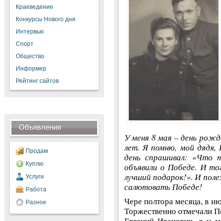
Краеведение
Конкурсы Нового дня
Интервью
Спорт
Общество
Информер
Рейтинг сайтов
Объявления
У меня 8 мая – день рожд
лет. Я помню, мой дядя, 
Продам
день спрашивал: «Что 
Куплю
объявили о Победе. И то
лучший подарок!». И поле
Услуги
салютовать Победе!
Работа
Чере полтора месяца, в и
Разное
Торжественно отмечали По
Евгений Иванович, я и 