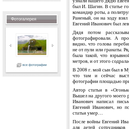
узнали нашего дядю Евге
был И. Шагин. В статье г
командир роты, а политру
Раненый, он на ходу взял
Фотогалерея
Евгений Иванович был лев
Дядя потом рассказыв
фотографировали. А про
видно, что голова переби
не от пули или гранаты. Р
была такой, что взрывно
метров, и от этого содрала
все фотографии
В 2008 г. мой сын был в 
что там и сейчас выст
фотографии площадью прим
Автор статьи в «Огоньк
Вышел на другого моего 
Иванович написал пись
Евгений Иванович, но п
статьи умер…
После войны Евгений Ива
для детей сотрудников