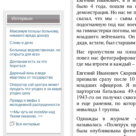
было 4 года, пошли на 
демонстрация. Но нас не 
сказал, что мы – сыны 
Интервью
подогнанную под нас вое
на гимнастерки погоны, мн
Максимум пользы больному,
младшего лейтенанта. Он 
никакого вреда донору
дядя, кстати, был старшим
Слово и дело
Больница ведомственная, но
Нас пропустили на площ
открыта для всех
повел нас фотографироват
Дончанам есть за что
где мы втроем и каждый –
бороться
Евгений Иванович Скорня
Дареный конь в виде
квартиры от государства
призвали сразу после 10
младших офицеров. Я з
Оператор call-центра может
продать что угодно и за какую
парторгом батальона 49-
угодно цену
1943-го он получил сквоз
Правда и мифы о
и еще ранения, по кото
молодежной распущенности
инвалида 1 группы.
<<Мы чуть не погибли над
Тихим океаном...>>
Однажды в журнале «О
называлась «Политрук пр
Все интервью
была опубликована фото