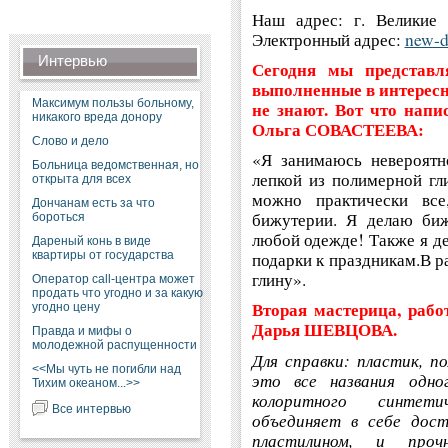
Наш адрес: г. Великие 
Электронный адрес:
new-d
Интервью
Сегодня мы представ
выполненные в интересн
Максимум пользы больному,
не знают. Вот что напи
никакого вреда донору
Ольга СОВАСТЕЕВА:
Слово и дело
«Я занимаюсь невероятн
Больница ведомственная, но
лепкой из полимерной гл
открыта для всех
можно практически все
Дончанам есть за что
бижутерии. Я делаю биж
бороться
любой одежде! Также я де
Дареный конь в виде
квартиры от государства
подарки к праздникам.В р
глину».
Оператор call-центра может
продать что угодно и за какую
Вторая мастерица, рабо
угодно цену
Дарья ШЕВЦОВА.
Правда и мифы о
молодежной распущенности
Для справки: пластик, по
<<Мы чуть не погибли над
это все названия одн
Тихим океаном...>>
колоритного синтети
Все интервью
объединяет в себе дост
пластилином, и проч