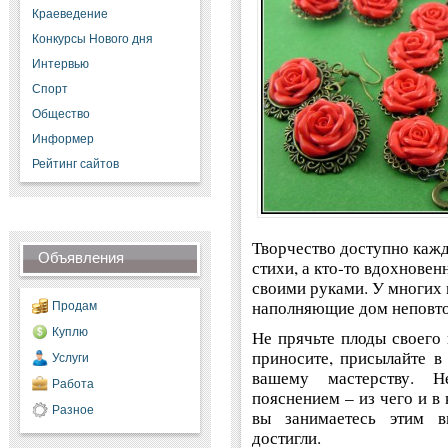
Краеведение
Конкурсы Нового дня
Интервью
Спорт
Общество
Информер
Рейтинг сайтов
Творчество доступно кажд
Объявления
стихи, а кто-то вдохнове
своими руками. У многих 
наполняющие дом неповт
Продам
Куплю
Не прячьте плоды своего
приносите, присылайте в
Услуги
вашему мастерству. Н
Работа
пояснением – из чего и в 
Разное
вы занимаетесь этим в
достигли.